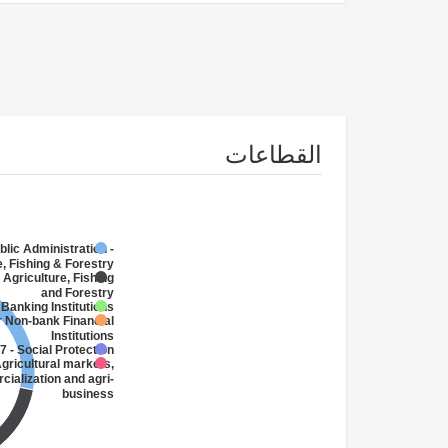
القطاعات
blic Administration -
e, Fishing & Forestry
 Agriculture, Fishing
and Forestry
 Banking Institutions
r Non-bank Financial
Institutions
7 - Social Protection
gricultural markets,
ialization and agri-
business