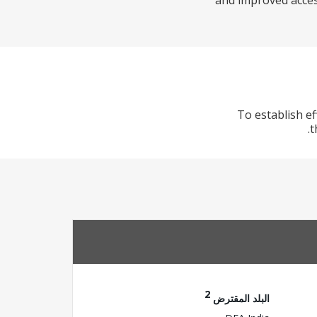
and improved access
To establish ef
t
2
البلد المقترض