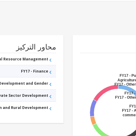
محاور التركيز
ral Resource Management
FY17 - Finance
FY17 - Pu
Agricultur
 Development and Gender
FY17 - Other
FY17 -
ivate Sector Development
FY17 - Othe
FY1
an and Rural Development
FY17 - A
commerc