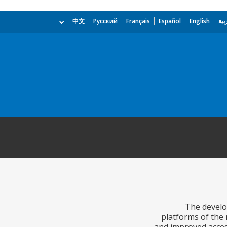
بية
English
Español
Français
Русский
中文
The develop
platforms of the