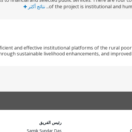
 to financial and selected public services. There are four 
of the project is institutional and hum
نتائج أكثر
ficient and effective institutional platforms of the rural p
hrough sustainable livelihood enhancements, and improved ac
رئيس الفريق
Samik Sundar Das