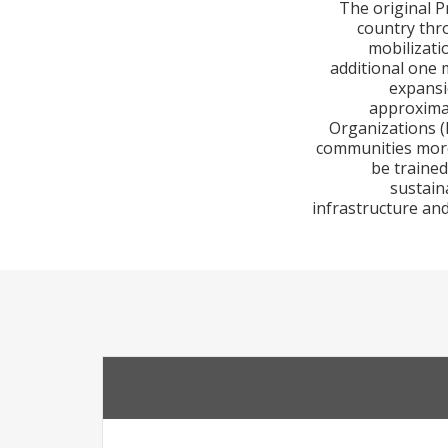
The original P
country thro
mobilizati
additional one 
expansi
approximat
Organizations (
communities more 
be traine
sustain
infrastructure and