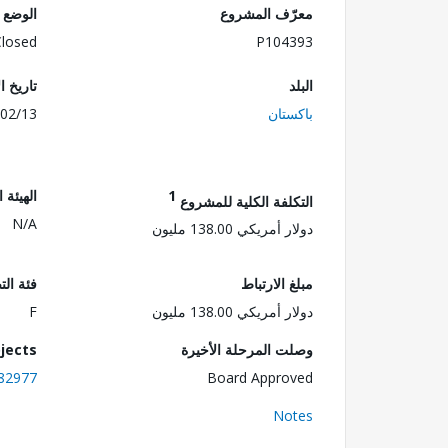
معرّف المشروع
الوضع
Closed
P104393
البلد
تاريخ ا
باكستان
02/13
1
الهيئة 
التكلفة الكلية للمشروع
N/A
دولار أمريكي 138.00 مليون
مبلغ الارتباط
فئة الت
دولار أمريكي 138.00 مليون
F
وصلت المرحلة الأخيرة
jects
82977
Board Approved
Notes