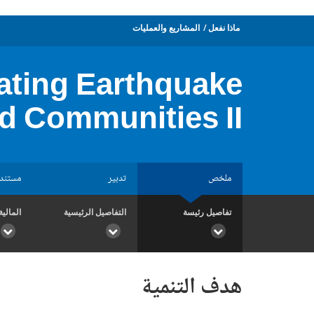
ماذا نفعل
المشاريع والعمليات
tating Earthquake
d Communities II
ملخص
تدبير
مستند
تفاصيل رئيسة
التفاصيل الرئيسية
المالية
هدف التنمية