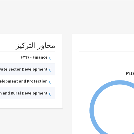
محاور التركيز
FY17 - Finance
ivate Sector Development
FY17
velopment and Protection
an and Rural Development