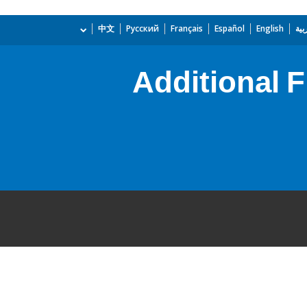
بية
English
Español
Français
Русский
中文
Additional F