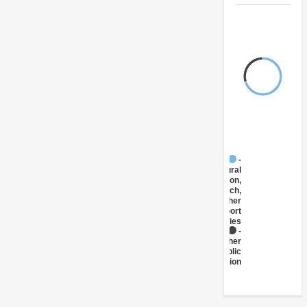
FY17 -
Agricultural
Extension,
Research,
and Other
Support
Activities
FY17 -
Other
Public
Administration