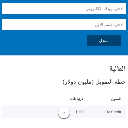
سجل
ية
لتمويل (مليون دولار)
ل
الارتباطات
10.00
IDA C