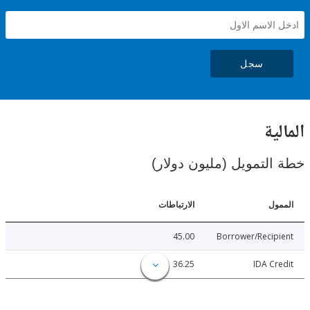
سجل
ية
لتمويل (مليون دولار)
ل
الارتباطات
45.00
Borrower/Reci
36.25
IDA C