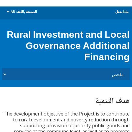
ل
الصفحة باللغة:
AR
dropdown
Rural Investment and Lo
Governance Additio
Financ
التنمية
The development objective of the Project is to cont
to rural development and poverty reduction t
supporting provision of priority public goo
services at the commune level, as well as to p