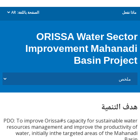
ل
الصفحة باللغة:
AR
dropdown
ORISSA Water Sec
Improvement Mahan
Basin Proj
التنمية
PDO: To improve Orissa#s capacity for sustainable
resources management and improve the productiv
water, initially inthe targeted areas of the Ma