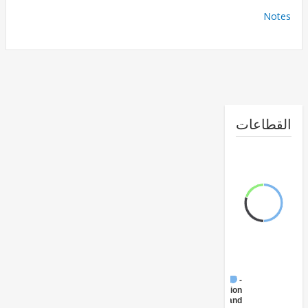
No
طاعات
FY17 -
Irrigation
and