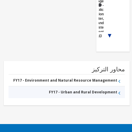
Drainage
FY17 -
Public
Administration
- Water,
Sanitation and
Waste
Management
1/3
FY17 -
Other
Water
Supply,
Sanitation
and
Waste
Management
ور التركيز
FY17 - Environment and Natural Resource Management
FY17 - Urban and Rural Development