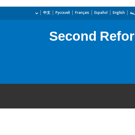
بية
English
Español
Français
Русский
中文
Second Refor