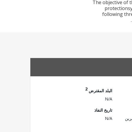
The objective of 
protectionsy
following thre
2
البلد المقترض
N/A
تاريخ النفاذ
رين
N/A