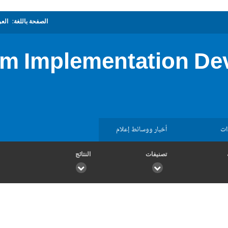
الصفحة باللغة:
العر
m Implementation De
ات
أخبار ووسائط إعلام
تصنيفات
النتائج