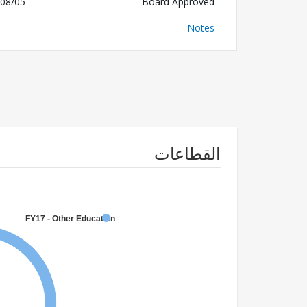
08/05
Board Approved
Notes
القطاعات
FY17 - Other Education