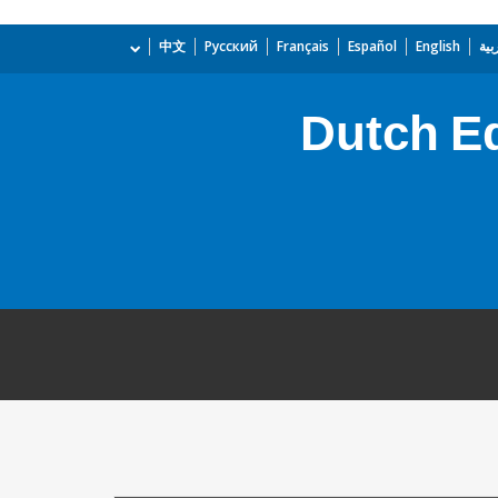
بية
English
Español
Français
Русский
中文
Dutch E