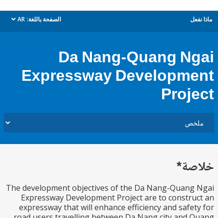
ل
الصفحة باللغة:
AR
dropdown
Da Nang-Quang N
Expressway Developm
Proj
ة*
The development objectives of the Da Nang-Quang
Expressway Development Project are to constr
expressway that will enhance efficiency and safe
road users travelling between Da Nang city and