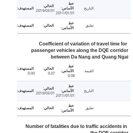
التاريخ
2019/03/31
2011/01/31
تعليق
Coefficient of variation of travel tim
passenger vehicles along the DQE cor
between Da Nang and Quang 
القيمة
0.00
0.07
0.08
التاريخ
2019/03/31
2011/01/31
تعليق
Number of fatalities due to traffic acciden
the DQE cor