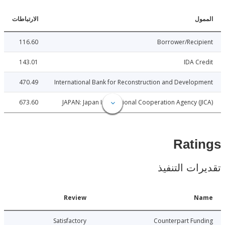
ل
الارتباطات
116.60
Borrower/Reci
143.01
IDA C
470.49
International Bank for Reconstruction and Develo
673.60
JAPAN: Japan International Cooperation Agency (
Rat
ات التنفيذ
Date
Review
N
9-04-29
Satisfactory
Counterpart Fu