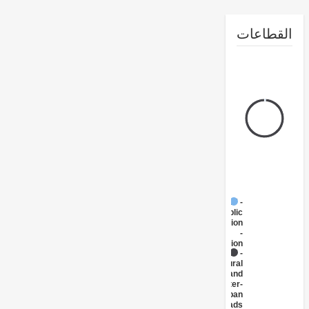
طاعات
FY17 -
Public
Administration
-
Transportation
FY17 -
Rural
and
Inter-
Urban
Roads