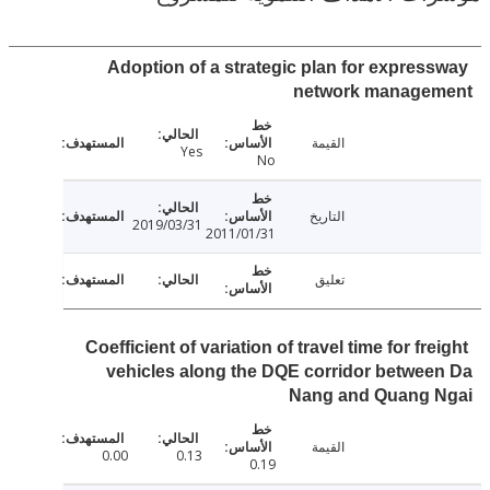
Adoption of a strategic plan for expres
network manage
القيمة
Yes
No
التاريخ
2019/03/31
2011/01/31
تعليق
Coefficient of variation of travel time for fr
vehicles along the DQE corridor betwe
Nang and Quang 
القيمة
0.00
0.13
0.19