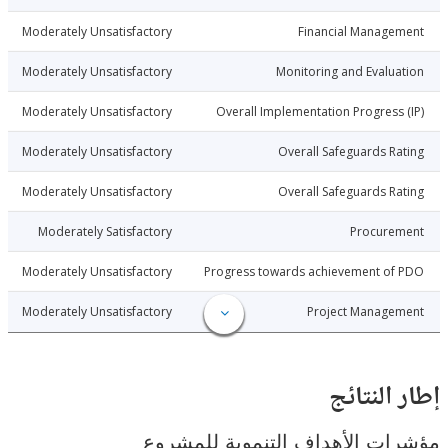
9-04-29
Moderately Unsatisfactory
Financial Manage
9-04-29
Moderately Unsatisfactory
Monitoring and Evalu
9-04-29
Moderately Unsatisfactory
Overall Implementation Progress
9-04-29
Moderately Unsatisfactory
Overall Safeguards R
9-04-29
Moderately Unsatisfactory
Overall Safeguards R
9-04-29
Moderately Satisfactory
Procure
9-04-29
Moderately Unsatisfactory
Progress towards achievement of
9-04-29
Moderately Unsatisfactory
Project Manage
النتائج
ت الأهداف التنموية للمشروع