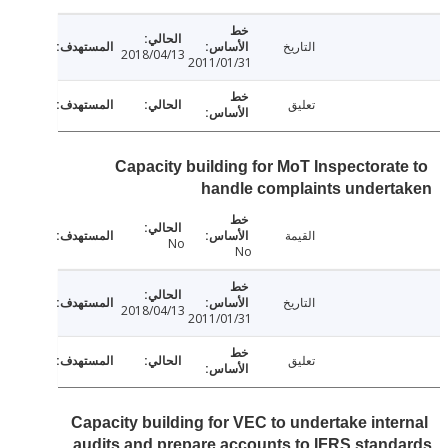
التاريخ
2018/04/13
2011/01/31
تعليق
Capacity building for MoT Inspectorat
handle complaints undert
القيمة
No
No
التاريخ
2018/04/13
2011/01/31
تعليق
Capacity building for VEC to undertake inte
audits and prepare accounts to IFRS stan