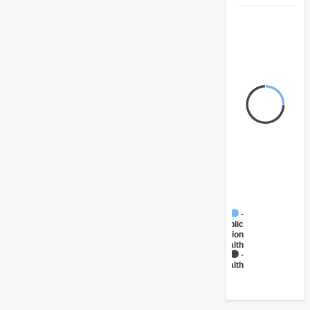
FY17 -
Public
Administration
- Health
FY17 -
Health