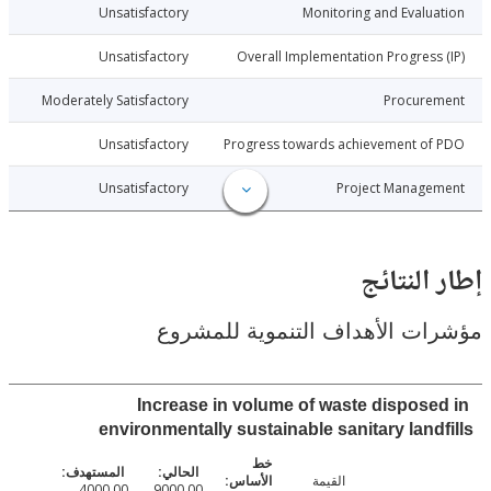
015-12-22
Unsatisfactory
Monitoring and Evalu
015-12-22
Unsatisfactory
Overall Implementation Progress
015-12-22
Moderately Satisfactory
Procure
015-12-22
Unsatisfactory
Progress towards achievement of
015-12-22
Unsatisfactory
Project Manage
النتائج
ت الأهداف التنموية للمشروع
Increase in volume of waste dispose
environmentally sustainable sanitary land
القيمة
4000.00
9000.00