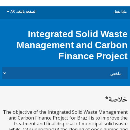
ل
الصفحة باللغة:
AR
dropdown
Integrated Solid Wa
Management and Car
Finance Proj
ة*
The objective of the Integrated Solid Waste Mana
and Carbon Finance Project for Brazil is to impro
treatment and final disposal of municipal solid
while: (a) supporting (i) the closing of open dum