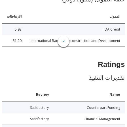
ل
الارتباطات
5.93
IDA C
51.20
International Bank for Reconstruction and Develo
Rat
ات التنفيذ
Date
Review
N
015-12-22
Satisfactory
Counterpart Fu
015-12-22
Satisfactory
Financial Manage