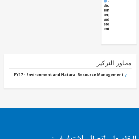
FY17 -
Public
Administration
- Water,
Sanitation and
Waste
Management
ور التركيز
FY17 - Environment and Natural Resource Management