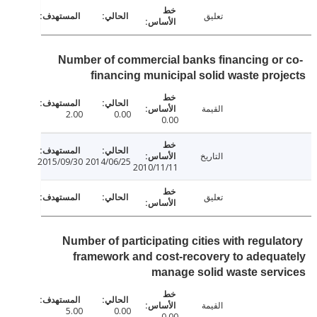
تعليق
Number of commercial banks financing or
financing municipal solid waste pro
القيمة
2.00
0.00
0.00
التاريخ
2015/09/30
2014/06/25
2010/11/11
تعليق
Number of participating cities with regula
framework and cost-recovery to adequ
manage solid waste ser
القيمة
5.00
0.00
0.00