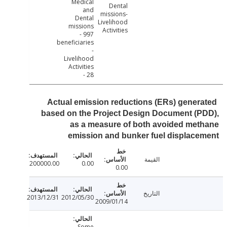
Medical
Dental
and
missions-
Dental
Livelihood
missions
Activities
- 997
beneficiaries
-
Livelihood
Activities
- 28
Actual emission reductions (ERs) gener
based on the Project Design Document (
as a measure of both avoided me
emission and bunker fuel displac
القيمة
200000.00
0.00
0.00
التاريخ
2013/12/31
2012/05/30
2009/01/14
Some