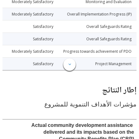
012-11-24
Moderately Satisfactory
Monitoring and Evalu
012-11-24
Moderately Satisfactory
Overall Implementation Progress
012-11-24
Satisfactory
Overall Safeguards R
012-11-24
Satisfactory
Overall Safeguards R
012-11-24
Moderately Satisfactory
Progress towards achievement of
012-11-24
Satisfactory
Project Manage
النتائج
ت الأهداف التنموية للمشروع
Actual community development assist
delivered and its impacts based o
Community Benefits Plan (