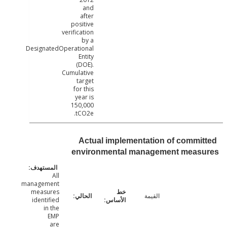
and
after
positive
verification
by a
DesignatedOperational
Entity
(DOE).
Cumulative
target
for this
year is
150,000
tCO2e.
Actual implementation of commi
environmental management meas
All
management
measures
القيمة
identified
in the
EMP
are