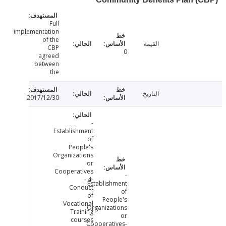
Full
implementation
of the
القيمة
CBP
0
agreed
between
the
التاريخ
2017/12/30
-
Establishment
of
People's
Organizations
or
Cooperatives
-
- 4-
Establishment
Conduct
of
of
People's
Vocational
Organizations
Training
or
courses
Cooperatives-