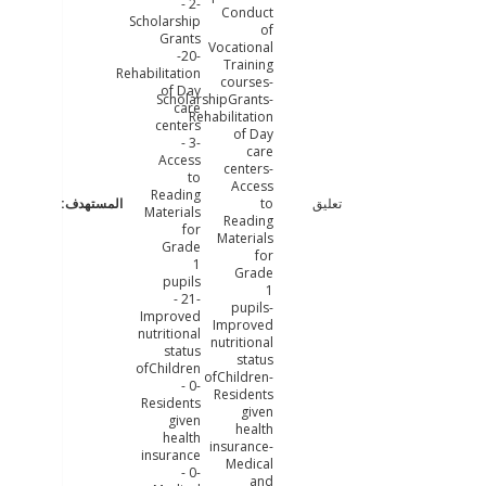
- 2-
Conduct
Scholarship
of
Grants
Vocational
-20-
Training
Rehabilitation
courses-
of Day
ScholarshipGrants-
care
Rehabilitation
centers
of Day
- 3-
care
Access
centers-
to
Access
Reading
تعليق
to
Materials
Reading
for
Materials
Grade
for
1
Grade
pupils
1
- 21-
pupils-
Improved
Improved
nutritional
nutritional
status
status
ofChildren
ofChildren-
- 0-
Residents
Residents
given
given
health
health
insurance-
insurance
Medical
- 0-
and