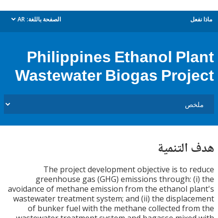
ل
الصفحة باللغة:
AR
dropdown
Philippines Ethanol Pl
Wastewater Biogas Proj
التنمية
The project development objective is to 
greenhouse gas (GHG) emissions through: (
avoidance of methane emission from the ethanol p
wastewater treatment system; and (ii) the displa
of bunker fuel with the methane collected fr