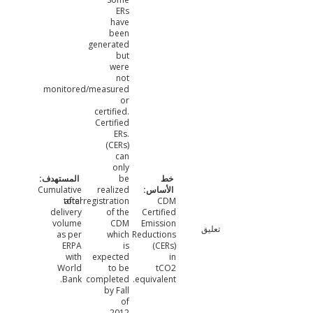
ERs
have
been
generated
but
were
not
monitored/measured
or
certified.
Certified
ERs.
(CERs)
can
only
be
Cumulative
realized
total
afterregistration
CDM
delivery
of the
Certified
volume
CDM
Emission
تعليق
as per
which
Reductions
ERPA
is
(CERs)
with
expected
in
World
to be
tCO2
Bank.
completed
equivalent.
by Fall
of
2012