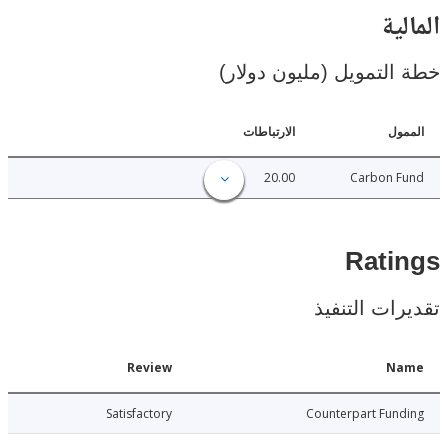
ية
لتمويل (مليون دولار)
ل
الارتباطات
20.00
Carbon 
Rat
ات التنفيذ
Date
Review
N
012-11-24
Satisfactory
Counterpart Fu