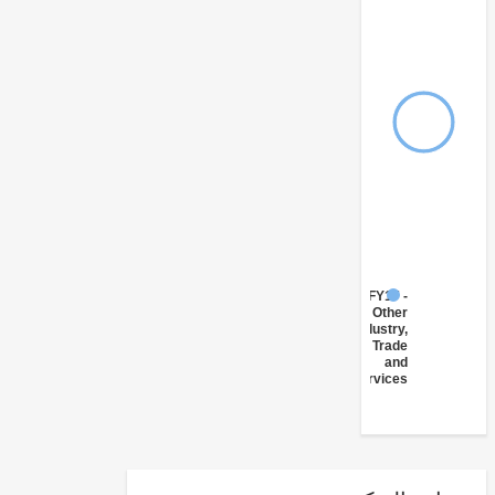
FY17 -
Other
Industry,
Trade
and
Services