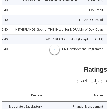
5.30
GERMANY: German Technical Assistance Corporation 
30.40
IDA C
2.40
IRELAND, Gov
2.40
NETHERLANDS, Govt. of THE (Except for MOFA/Min of Dev.
2.40
SWITZERLAND, Govt. of (Except for F
3.40
UN Development Progr
Rat
ات التنفيذ
Date
Review
N
015-06-09
Moderately Satisfactory
Financial Manage