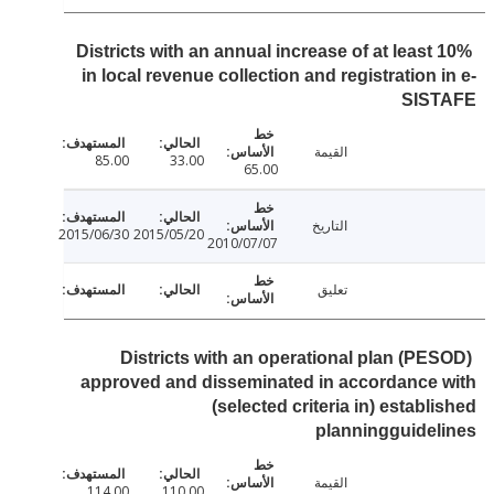
Districts with an annual increase of at least
in local revenue collection and registration 
SIS
القيمة
85.00
33.00
65.00
التاريخ
2015/06/30
2015/05/20
2010/07/07
تعليق
Districts with an operational plan (PE
approved and disseminated in accordance
(selected criteria in) establ
planningguide
القيمة
114.00
110.00