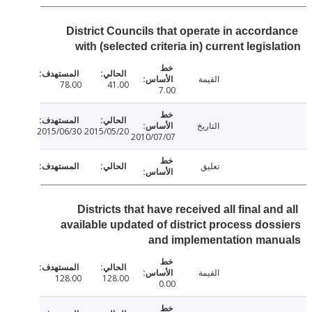
District Councils that operate in accord
with (selected criteria in) current legisl
القيمة
78.00
41.00
7.00
التاريخ
2015/06/30
2015/05/20
2010/07/07
تعليق
Districts that have received all final an
available updated of district process dos
and implementation man
القيمة
128.00
128.00
0.00