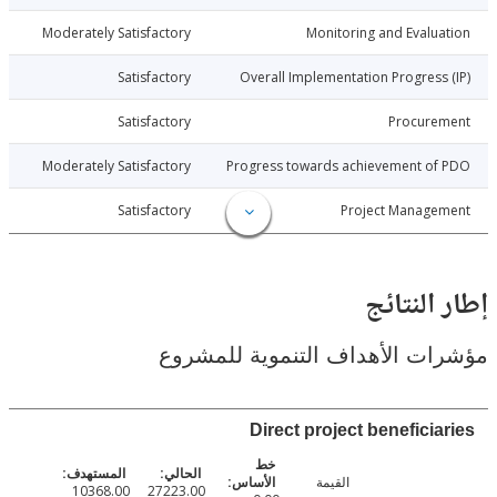
015-06-09
Moderately Satisfactory
Monitoring and Evalu
015-06-09
Satisfactory
Overall Implementation Progress
015-06-09
Satisfactory
Procure
015-06-09
Moderately Satisfactory
Progress towards achievement of
015-06-09
Satisfactory
Project Manage
النتائج
ت الأهداف التنموية للمشروع
Direct project beneficia
القيمة
10368.00
27223.00