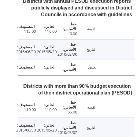
Districts with annual PESOD execution rep
publicly displayed and discussed in Dis
Councils in accordance with guide
القيمة
115.00
116.00
0.00
التاريخ
2015/06/30
2015/05/20
2010/03/30
تعليق
Districts with more than 90% budget execu
of their district operational plan (P
القيمة
110.00
110.00
85.00
التاريخ
2015/06/30
2015/05/20
2010/07/07