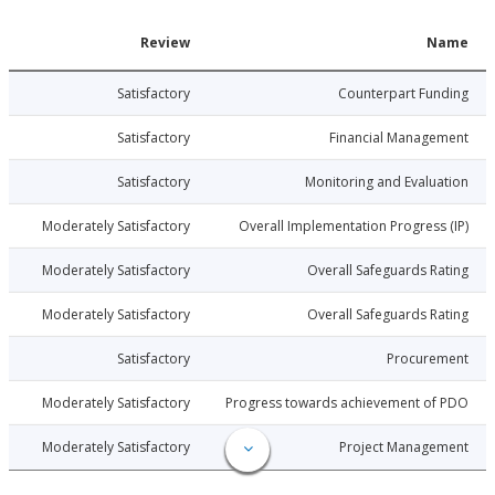
Date
Review
N
020-03-31
Satisfactory
Counterpart Fu
020-03-31
Satisfactory
Financial Manage
020-03-31
Satisfactory
Monitoring and Evalu
020-03-31
Moderately Satisfactory
Overall Implementation Progress
020-03-31
Moderately Satisfactory
Overall Safeguards R
020-03-31
Moderately Satisfactory
Overall Safeguards R
020-03-31
Satisfactory
Procure
020-03-31
Moderately Satisfactory
Progress towards achievement of
020-03-31
Moderately Satisfactory
Project Manage