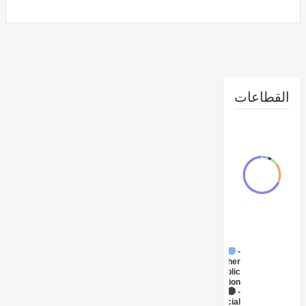
طاعات
FY17 -
Other
Public
Administration
FY17 -
Social