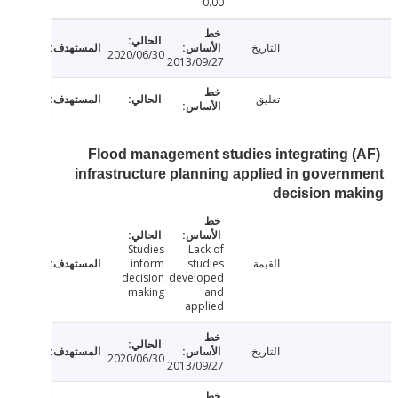
0.00
التاريخ
2020/06/30
2013/09/27
تعليق
(AF) Flood management studies integrating
infrastructure planning applied in gover
decision ma
Studies
Lack of
القيمة
studies
inform
decision
developed
making
and
applied
التاريخ
2020/06/30
2013/09/27