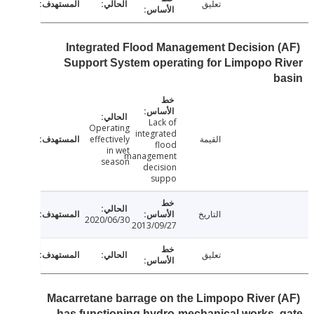
تعليق
(AF) Integrated Flood Management Decision
Support System operating for Limpopo 
b
Lack of
Operating
integrated
القيمة
effectively
flood
in wet
management
season
decision
suppo
التاريخ
2020/06/30
2013/09/27
تعليق
(AF) Macarretane barrage on the Limpopo River
has functioning hydro-mechanical works,