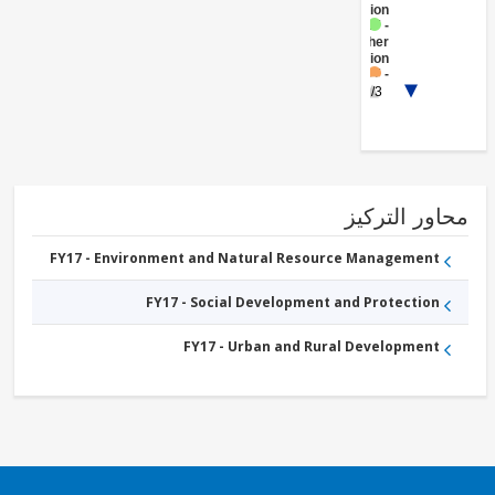
Protection
FY17 -
Other
Transportation
FY17 -
Public
1/3
Administration
- Water,
Sanitation and
Waste
Management
FY17 -
Other
ور التركيز
Water
Supply,
Sanitation
FY17 - Environment and Natural Resource Management
and
Waste
FY17 - Social Development and Protection
Management
FY17 - Urban and Rural Development