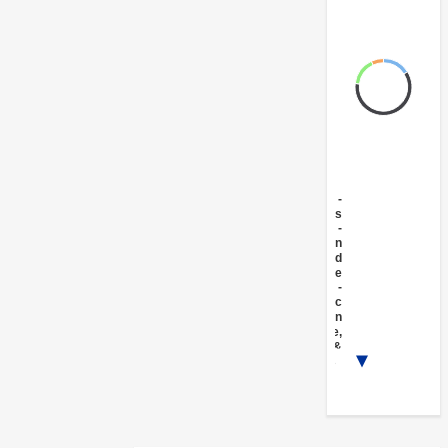
FY17 -
Crops
FY17 -
Irrigation
and
Drainage
FY17 -
Public
Administration
- Agriculture,
Fishing &
1/3
Forestry
FY17 -
Agricultural
markets,
commercialization
and agri-business