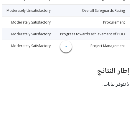
8-10-05
Moderately Unsatisfactory
Overall Safeguards R
8-10-05
Moderately Satisfactory
Procure
8-10-05
Moderately Satisfactory
Progress towards achievement of
8-10-05
Moderately Satisfactory
Project Manage
النتائج
 بيانات.