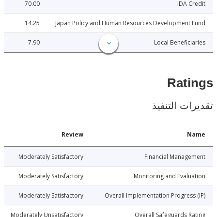
70.00
IDA C
14.25
Japan Policy and Human Resources Development 
7.90
Local Benefici
Rat
ات التنفيذ
Date
Review
N
8-10-05
Moderately Satisfactory
Financial Manage
8-10-05
Moderately Satisfactory
Monitoring and Evalu
8-10-05
Moderately Satisfactory
Overall Implementation Progress
8-10-05
Moderately Unsatisfactory
Overall Safeguards R