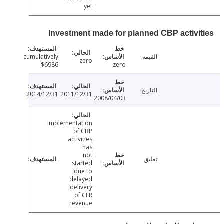
yet
Investment made for planned CBP activi
القيمة
cumulatively
zero
$6986
zero
التاريخ
2014/12/31
2011/12/31
2008/04/03
Implementation
of CBP
activities
has
not
تعليق
started
due to
delayed
delivery
of CER
revenue