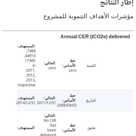
النتائج
ت الأهداف التنموية للمشروع
Annual CER (tCO2e) deliv
7488,
44910,
17465
القيمة
in
zero
2011,
zero
2012,
2013,
respective
التاريخ
2014/12/31
2011/12/31
2008/04/03
No CER
has
تعليق
been
delivered