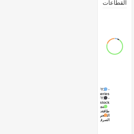
طاعات
FY17 -
Fisheries
FY17 -
Livestock
متجددة
طاقة
الصحي
الصرف