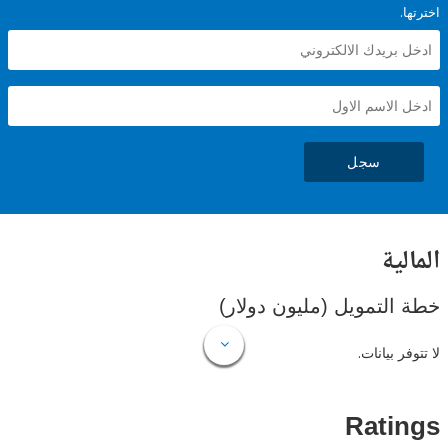
سجل
ية
لتمويل (مليون دولار)
 بيانات.
Rat