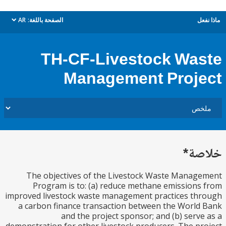
ل
الصفحة باللغة:
AR
dropdown
TH-CF-Livestock Wa
Management Proj
ة*
The objectives of the Livestock Waste Mana
Program is to: (a) reduce methane emission
improved livestock waste management practices t
a carbon finance transaction between the Worl
and the project sponsor; and (b) serv