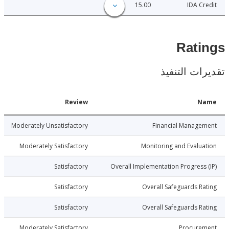
15.00
IDA C
Rat
ات التنفيذ
Date
Review
N
8-06-10
Moderately Unsatisfactory
Financial Manage
8-06-10
Moderately Satisfactory
Monitoring and Evalu
8-06-10
Satisfactory
Overall Implementation Progress
8-06-10
Satisfactory
Overall Safeguards R
8-06-10
Satisfactory
Overall Safeguards R
8-06-10
Moderately Satisfactory
Procure