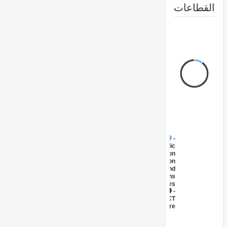
طاعات
FY17 -
Public
Administration
- Information
and
Communications
Technologies
FY17 -
ICT
Infrastructure