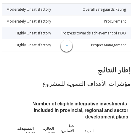
5-04-01
Moderately Unsatisfactory
Overall Safeguards R
5-04-01
Moderately Unsatisfactory
Procure
5-04-01
Highly Unsatisfactory
Progress towards achievement of
5-04-01
Highly Unsatisfactory
Project Manage
النتائج
ت الأهداف التنموية للمشروع
Number of eligible integrative investm
included in provincial, regional and s
development p
القيمة