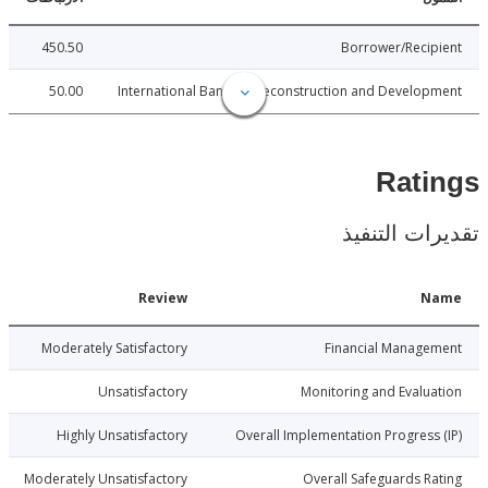
450.50
Borrower/Reci
50.00
International Bank for Reconstruction and Develo
Rat
ات التنفيذ
Date
Review
N
5-04-01
Moderately Satisfactory
Financial Manage
5-04-01
Unsatisfactory
Monitoring and Evalu
5-04-01
Highly Unsatisfactory
Overall Implementation Progress
5-04-01
Moderately Unsatisfactory
Overall Safeguards R