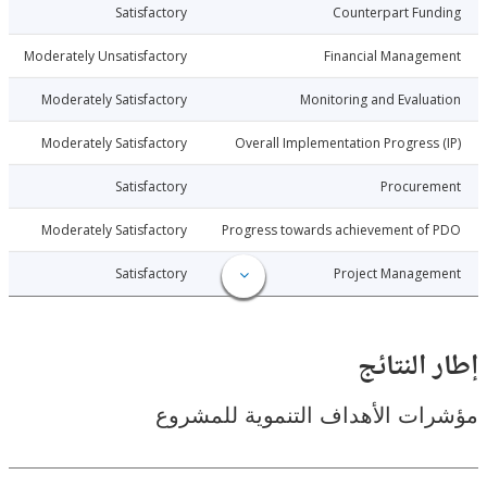
6-05-02
Satisfactory
Counterpart Fu
6-05-02
Moderately Unsatisfactory
Financial Manage
6-05-02
Moderately Satisfactory
Monitoring and Evalu
6-05-02
Moderately Satisfactory
Overall Implementation Progress
6-05-02
Satisfactory
Procure
6-05-02
Moderately Satisfactory
Progress towards achievement of
6-05-02
Satisfactory
Project Manage
النتائج
ت الأهداف التنموية للمشروع