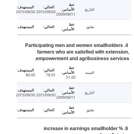
التاريخ
2015/09/30
2015/09/30
2009/06/11
تعليق
4. Participating men and women smallholde
farmers who are satisfied with exten
empowerment and agribusiness serv
القيمة
80.00
78.55
51.00
التاريخ
2015/09/30
2015/09/30
2009/06/11
تعليق
6. % increase in earnings smallholder