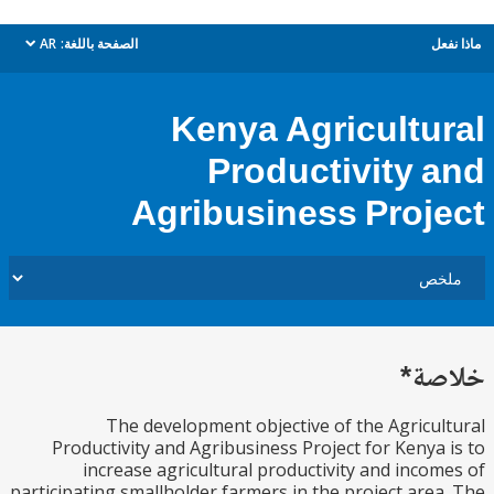
ل
الصفحة باللغة:
AR
dropdown
Kenya Agricultu
Productivity 
Agribusiness Proj
ة*
The development objective of the Agricu
Productivity and Agribusiness Project for Kenya
increase agricultural productivity and inco
participating smallholder farmers in the project are