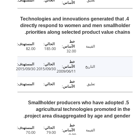
تعليق
4. Technologies and innovations generated th
directly respond to women and men smallh
priorities along selected product value ch
القيمة
82.00
185.00
32.00
التاريخ
2015/09/30
2015/09/30
2009/06/11
تعليق
5. Smallholder producers who have adopt
agricultural technologies promoted i
project area disaggregated by age and ge
القيمة
70.00
79.00
0.00