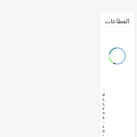
طاعات
FY17 -
Agricultural
Extension,
Research,
and Other
Support
Activities
FY17 -
Public
Administration
- Agriculture,