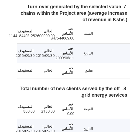
7. Turn-over generated by the selected val
chains within the Project area (average inc
of revenue in K
القيمة
1144184493.00
292600000.00
847544069.00
التاريخ
2015/09/30
2015/09/30
2009/06/11
تعليق
8. Total number of new clients served by the of
grid energy serv
القيمة
800.00
2180.00
0.00
التاريخ
2015/09/30
2015/09/30