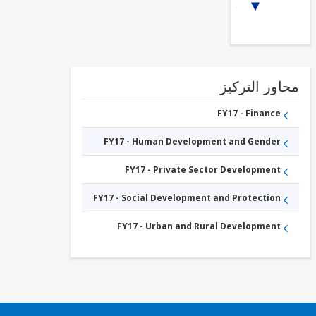
1/5
Fishing &
Forestry
FY17 -
Other
Agriculture,
Fishing and
Forestry
FY17 -
ور التركيز
Renewable
Energy
Biomass
FY17 - Finance
FY17 -
Renewable
FY17 - Human Development and Gender
Energy
Geothermal
FY17 -
FY17 - Private Sector Development
Renewable
Energy
Solar
FY17 - Social Development and Protection
FY17 -
Renewable
FY17 - Urban and Rural Development
Energy
Wind
FY17 -
Agricultural
markets,
commercialization
and agri-business