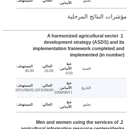
تعليق
ت النتائج المرحلية
1. A harmonized agricultural sect
development strategy (ASDS) an
implementation framework completed
implemented (in nu
القيمة
40.00
26.00
0.00
التاريخ
2015/09/30
2015/09/30
2009/06/11
تعليق
2. Men and women using the services 
agricultural information resource centers/