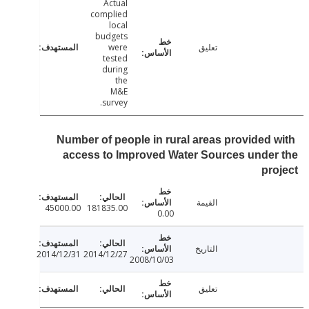
Actual
complied
local
budgets
تعليق
were
tested
during
the
M&E
survey.
Number of people in rural areas provided 
access to Improved Water Sources unde
pr
القيمة
45000.00
181835.00
0.00
التاريخ
2014/12/31
2014/12/27
2008/10/03
تعليق