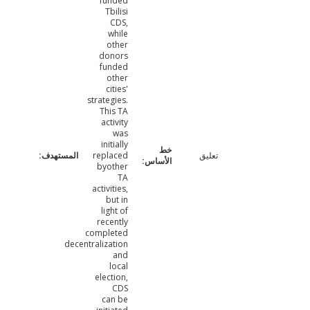
funded
Tbilisi
CDS,
while
other
donors
funded
other
cities'
strategies.
This TA
activity
was
initially
تعليق
replaced
byother
TA
activities,
but in
light of
recently
completed
decentralization
and
local
election,
CDS
can be