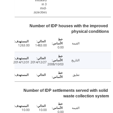
initiated
in 3
mid-
sizecities.
Number of IDP houses with the impr
physical condi
القيمة
1263.00
1483.00
0.00
التاريخ
2014/12/31
2014/12/27
2008/10/03
تعليق
Number of IDP settlements served with s
waste collection s
القيمة
10.00
10.00
0.00