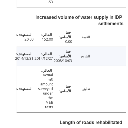
SB.
Increased volume of water supply in
settle
القيمة
20.00
152.00
0.00
التاريخ
2014/12/31
2014/12/27
2008/10/03
Actual
m3
amount
تعليق
surveyed
under
the
M&E
tests
Length of roads rehabilit