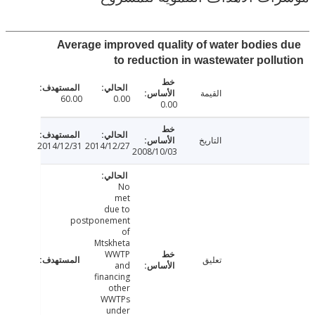
Average improved quality of water bodies
to reduction in wastewater poll
القيمة
60.00
0.00
0.00
التاريخ
2014/12/31
2014/12/27
2008/10/03
No
met
due to
postponement
of
Mtskheta
WWTP
تعليق
and
financing
other
WWTPs
under