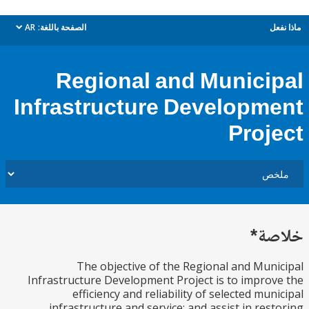
ل
الصفحة باللغة:
AR
dropdown
Regional and Munici
Infrastructure Developm
Proj
ة*
The objective of the Regional and Mun
Infrastructure Development Project is to impro
efficiency and reliability of selected mun
infrastructure and service; and assist in res