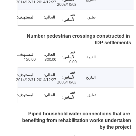
2014/12/31
2014/12/27
2008/10/03
تعليق
Number pedestrian crossings constructe
IDP settle
القيمة
150.00
300.00
0.00
التاريخ
2014/12/31
2014/12/27
2008/10/03
تعليق
Piped household water connections that
benefiting from rehabilitation works under
by the pr