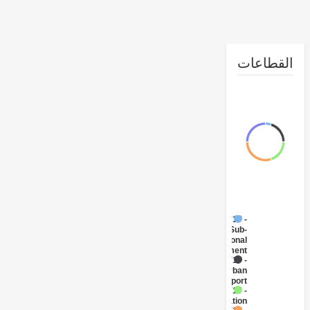
طاعات
FY17 -
Sub-
National
Government
FY17 -
Urban
Transport
FY17 -
Sanitation