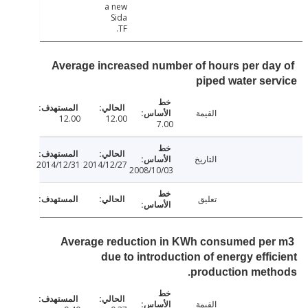
a new
Sida
TF.
Average increased number of hours per da
piped water se
القيمة
12.00
12.00
7.00
التاريخ
2014/12/31
2014/12/27
2008/10/03
تعليق
Average reduction in KWh consumed pe
due to introduction of energy effi
production met
القيمة