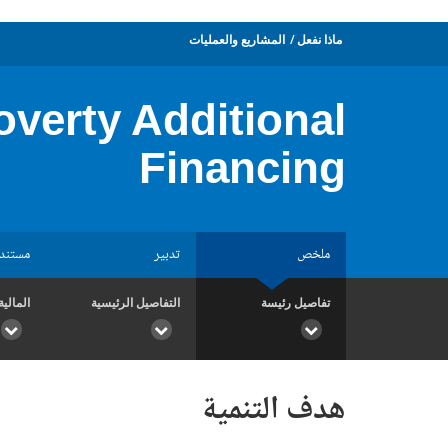
ماذا نفعل
المشاريع والعمليات
overty Additional
Financing
ملخص
تدبير
مستند
تفاصيل رئيسة
التفاصيل الرئيسية
المالية
هدف التنمية