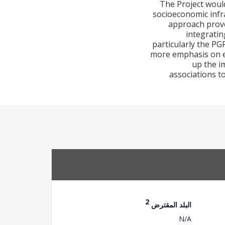
The Project would
socioeconomic infra
approach prove
integratin
particularly the PG
more emphasis on ed
up the i
associations t
2
البلد المقترض
N/A