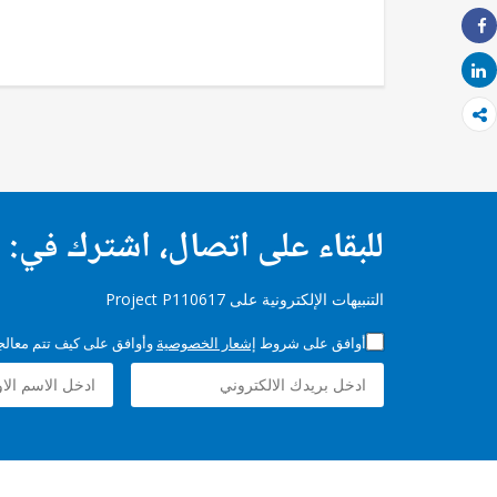
طباعة
Share
Share
للبقاء على اتصال، اشترك في:
التنبيهات الإلكترونية على Project P110617
أوافق على شروط
إشعار الخصوصية
وأوافق على كيف تتم معالجة 