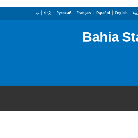
بية
English
Español
Français
Русский
中文
Bahia St