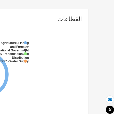
القطاعات
 Agriculture, Fishing
and Forestry
National Government
gy Transmission and
Distribution
FY17 - Water Supply
بريد الكتروني
Tweet