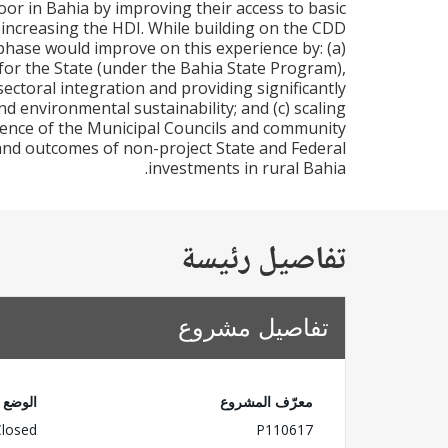
oor in Bahia by improving their access to basic
 increasing the HDI. While building on the CDD
phase would improve on this experience by: (a)
for the State (under the Bahia State Program),
ectoral integration and providing significantly
 environmental sustainability; and (c) scaling
erience of the Municipal Councils and community
g and outcomes of non-project State and Federal
investments in rural Bahia.
تفاصيل رئيسة
تفاصيل مشروع
معرّف المشروع
الوضع
Closed
P110617