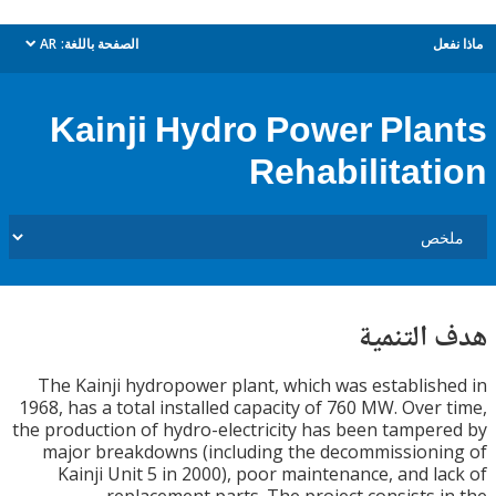
ل
الصفحة باللغة:
AR
dropdown
Kainji Hydro Power Pla
Rehabilitat
التنمية
The Kainji hydropower plant, which was establis
1968, has a total installed capacity of 760 MW. Over
the production of hydro-electricity has been tampe
major breakdowns (including the decommission
Kainji Unit 5 in 2000), poor maintenance, and l