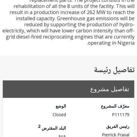
replacement parts. The project consists 
rehabilitation of all the 8 units of the facility. Th
result in a production increase of 262 MW to rea
installed capacity. Greenhouse gas emissions w
reduced by supporting the production of 
electricity, which will have lower carbon intensity tha
grid diesel-fired reciprocating engines that are cur
operating in Ni
يل رئيسة
صيل مشروع
ف المشروع
الوضع
Closed
P111
 الفريق
2
البلد المقترض
Pierrick Fr
N/A