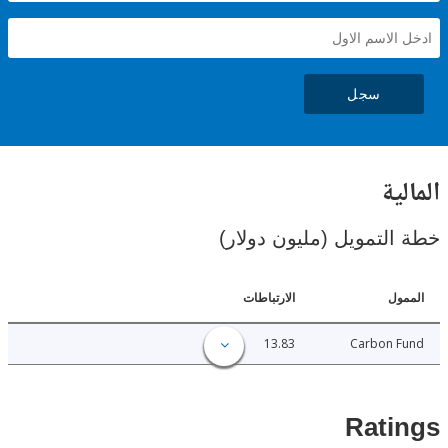
سجل
ية
لتمويل (مليون دولار)
ل
الارتباطات
13.83
Carbon 
Rat