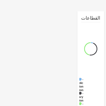
طاعات
FY17 -
Public
Administration
- Education
FY17 -
Primary
Education
FY17 -