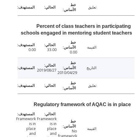
تعليق
Percent of class teachers in participa
schools engaged in mentoring student tea
القيمة
0.00
33.00
0.00
التاريخ
2019/08/27
2010/04/29
تعليق
Regulatory framework of AQAC is in p
Framework
Framework
is in
is in
القيمة
place
place
No
and
and
framework