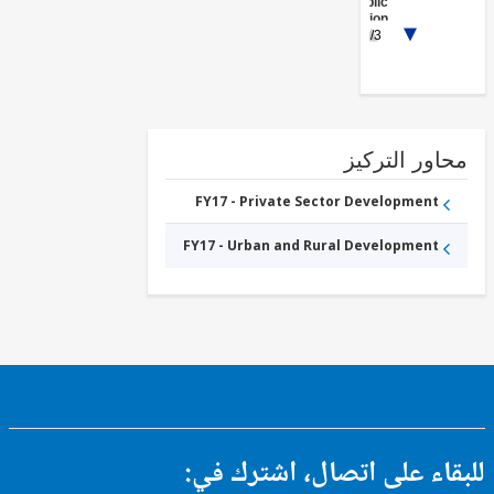
Public
Administration
1/3
- Energy and
Extractives
FY17 -
Energy
Transmission
and
Distribution
FY17 -
ور التركيز
Renewable
Energy
Solar
FY17 - Private Sector Development
FY17 -
Renewable
FY17 - Urban and Rural Development
Energy
Wind
ء على اتصال، اشترك في: