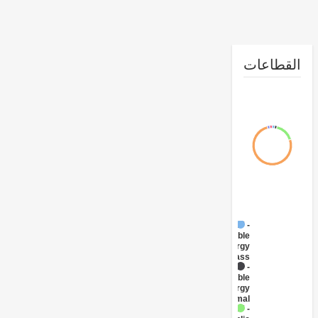
طاعات
FY17 -
Renewable
Energy
Biomass
FY17 -
Renewable
Energy
Geothermal
FY17 -