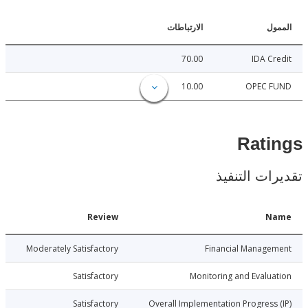
ل
الارتباطات
70.00
IDA C
10.00
OPEC 
Rat
ات التنفيذ
Date
Review
N
018-03-27
Moderately Satisfactory
Financial Manage
018-03-27
Satisfactory
Monitoring and Evalu
018-03-27
Satisfactory
Overall Implementation Progress