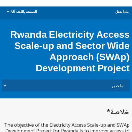
ل
الصفحة باللغة:
AR
dropdown
Rwanda Electricity Acc
Scale-up and Sector W
Approach (SW
Development Proj
ة*
The objective of the Electricity Access Scale-up an
Development Project for Rwanda is to improve acc