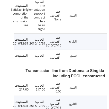
The
Satisfactorily
implementation
completion
support
القيمة
of the
contract
None
transmission
has
line
been
signe
التاريخ
2016/12/31
2016/12/29
2010/07/16
تعليق
Transmission line from Dodoma to Sin
including FOCL constru
القيمة
217.00
217.00
0.00
التاريخ
2016/12/31
2016/12/29
2010/07/16