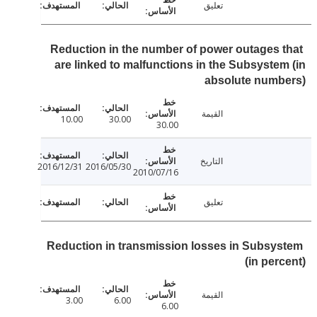
تعليق
Reduction in the number of power outages 
are linked to malfunctions in the Subsyste
absolute numb
القيمة
10.00
30.00
30.00
التاريخ
2016/12/31
2016/05/30
2010/07/16
تعليق
Reduction in transmission losses in Subsy
(in per
القيمة
3.00
6.00
6.00