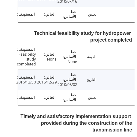
2010/07/16
تعليق
Technical feasibility study for hydrop
project comp
Feasibility
القيمة
study
None
None
completed
التاريخ
2016/12/30
2016/12/29
2010/08/02
تعليق
Timely and satisfactory implementation sup
provided during the construction o
transmission