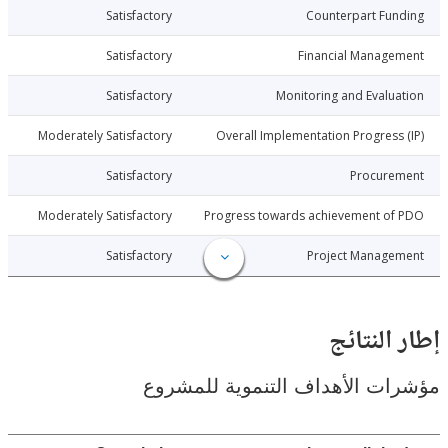
017-02-06
Satisfactory
Counterpart Fu
017-02-06
Satisfactory
Financial Manage
017-02-06
Satisfactory
Monitoring and Evalu
017-02-06
Moderately Satisfactory
Overall Implementation Progress
017-02-06
Satisfactory
Procure
017-02-06
Moderately Satisfactory
Progress towards achievement of
017-02-06
Satisfactory
Project Manage
النتائج
ت الأهداف التنموية للمشروع