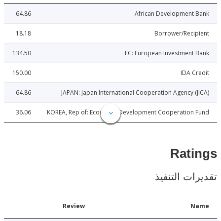
64.86
African Development 
18.18
Borrower/Reci
134.50
EC: European Investment
150.00
IDA C
64.86
JAPAN: Japan International Cooperation Agency (
36.06
KOREA, Rep of: Economic Development Cooperation 
Rat
ات التنفيذ
Date
Review
N