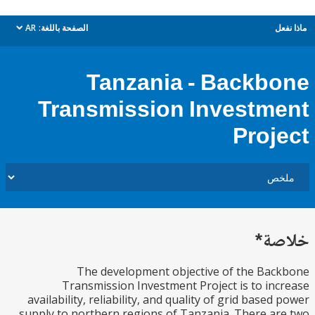
ل
الصفحة باللغة:
AR
dropdown
Tanzania - Backb
Transmission Investm
Proj
ة*
The development objective of the Ba
Transmission Investment Project is to in
availability, reliability, and quality of grid based
supply to northern regions of Tanzania. There a