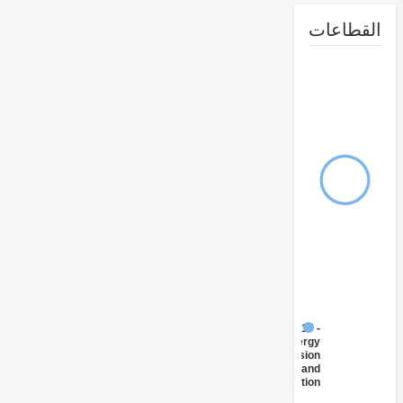
طاعات
FY17 -
Energy
Transmission
and
Distribution