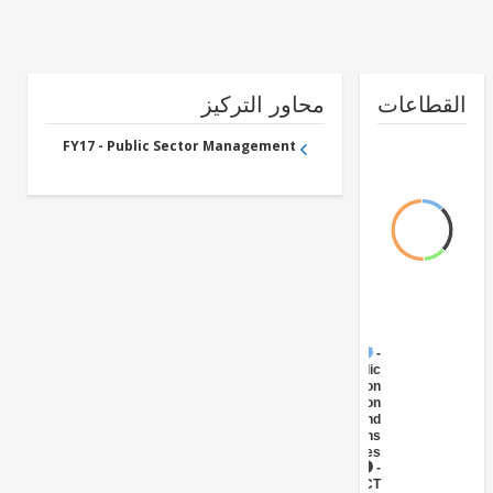
طاعات
محاور التركيز
FY17 - Public Sector Management
FY17 -
Public
Administration
- Information
and
Communications
Technologies
FY17 -
ICT