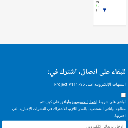
Services
FY17 -
1/3
Other
Information
and
Communications
Technologies
FY17 -
Public
Administration
- Financial
Sector
ء على اتصال، اشترك في:
إلكترونية على Project P111795
على شروط
إشعار الخصوصية
وأوافق على كيف تتم
ياناتي الشخصية، بالقدر اللازم، للاشتراك في النشرات الإخبارية التي