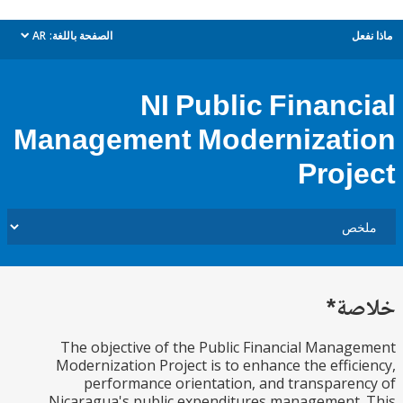
ل
الصفحة باللغة:
AR
dropdown
NI Public Financ
Management Modernizat
Proj
ة*
The objective of the Public Financial Mana
Modernization Project is to enhance the effic
performance orientation, and transpare
Nicaragua's public expenditures management