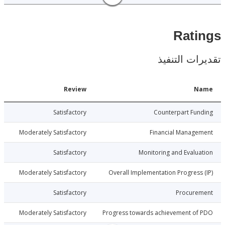
Rat
ات التنفيذ
Date
Review
N
020-01-30
Satisfactory
Counterpart Fu
020-01-30
Moderately Satisfactory
Financial Manage
020-01-30
Satisfactory
Monitoring and Evalu
020-01-30
Moderately Satisfactory
Overall Implementation Progress
020-01-30
Satisfactory
Procure
020-01-30
Moderately Satisfactory
Progress towards achievement of