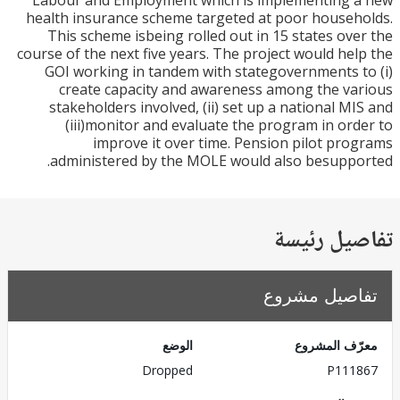
Labour and Employment which is implementing 
health insurance scheme targeted at poor house
This scheme isbeing rolled out in 15 states ov
course of the next five years. The project would he
GOI working in tandem with stategovernments 
create capacity and awareness among the v
stakeholders involved, (ii) set up a national M
(iii)monitor and evaluate the program in or
improve it over time. Pension pilot pr
administered by the MOLE would also besupp
يل رئيسة
صيل مشروع
ف المشروع
الوضع
Dropped
P111