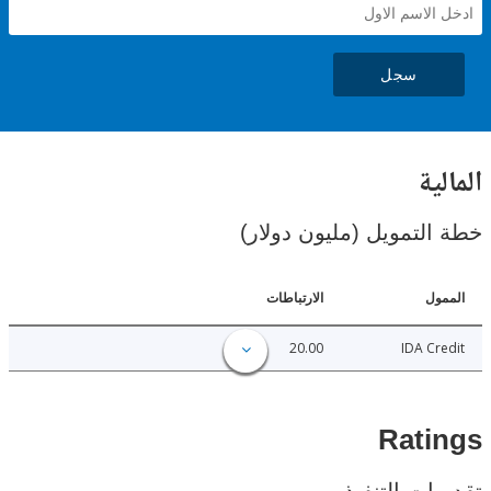
سجل
ية
لتمويل (مليون دولار)
ل
الارتباطات
20.00
IDA C
Rat