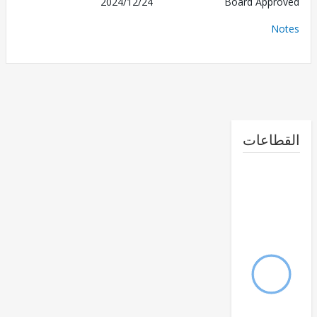
2024/12/24
Board Appr
No
طاعات