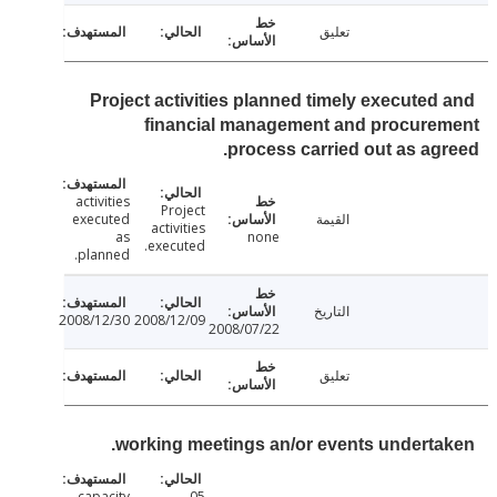
تعليق
Project activities planned timely executed
financial management and procure
process carried out as ag
activities
Project
القيمة
executed
activities
as
none
executed.
planned.
التاريخ
2008/12/30
2008/12/09
2008/07/22
تعليق
working meetings an/or events underta
capacity
05