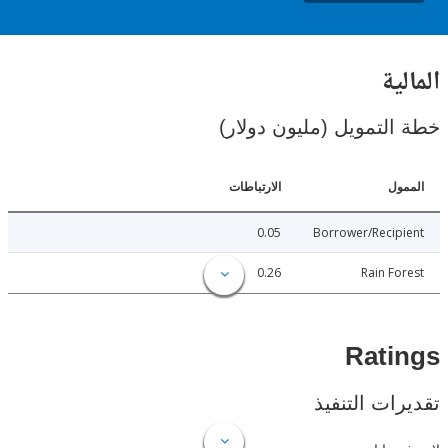
ية
لتمويل (مليون دولار)
ل
الارتباطات
0.05
Borrower/Reci
0.26
Rain F
Rat
ات التنفيذ