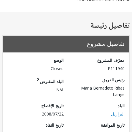
يل رئيسة
صيل مشروع
ف المشروع
الوضع
Closed
P111
 الفريق
2
البلد المقترض
Maria Bernadete R
N/A
La
تاريخ الإفصاح
زيل
2008/07/22
 الموافقة
تاريخ النفاذ