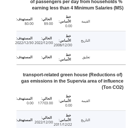
% of passengers per day from househol
earning less than 4 Minimum Salaries
القيمة
80.00
89.00
0.00
التاريخ
2022/12/30
2022/12/30
2008/12/30
تعليق
(Reductions of) transport-related green house
gas emissions in the Supervia area of infl
(Ton 
القيمة
0.00
17703.00
0.00
التاريخ
2022/12/30
2011/12/22