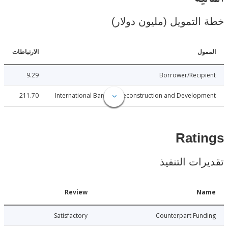
لتمويل (مليون دولار)
ل
الارتباطات
9.29
Borrower/Reci
211.70
International Bank for Reconstruction and Develo
Rat
ات التنفيذ
Date
Review
N
3-01-02
Satisfactory
Counterpart Fu