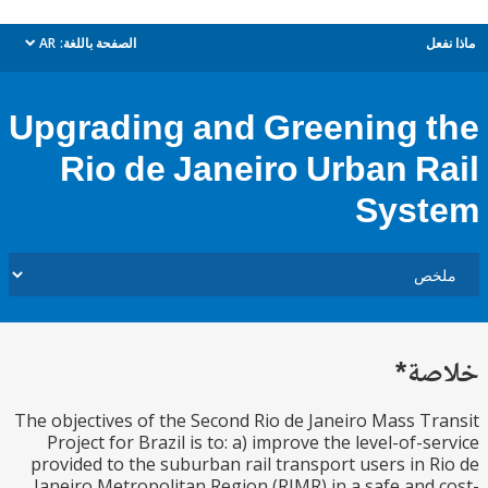
ل
الصفحة باللغة:
AR
dropdown
Upgrading and Greening 
Rio de Janeiro Urban R
Sys
ة*
The objectives of the Second Rio de Janeiro Mass T
Project for Brazil is to: a) improve the level-of-s
provided to the suburban rail transport users in 
Janeiro Metropolitan Region (RJMR) in a safe and