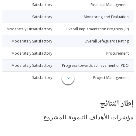
3-01-02
Satisfactory
Financial Manage
3-01-02
Satisfactory
Monitoring and Evalu
3-01-02
Moderately Unsatisfactory
Overall Implementation Progress
3-01-02
Moderately Satisfactory
Overall Safeguards R
3-01-02
Moderately Satisfactory
Procure
3-01-02
Moderately Satisfactory
Progress towards achievement of
3-01-02
Satisfactory
Project Manage
النتائج
ت الأهداف التنموية للمشروع