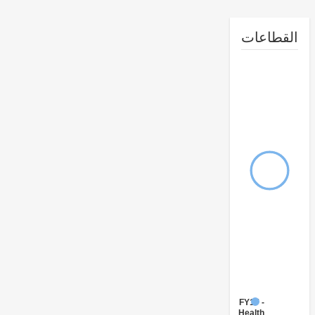
طاعات
FY17 -
Health