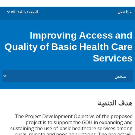
ل
الصفحة باللغة:
AR
dropdown
Improving Access 
Quality of Basic Health C
Servi
التنمية
The Project Development Objective of the pr
project is to support the GOH in expandi
sustaining the use of basic healthcare services
rural, remote and poor populations. The projec