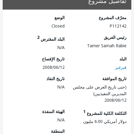
صيل مشروع
ف المشروع
الوضع
Closed
P112
 الفريق
2
البلد المقترض
Tamer Samah R
N/A
تاريخ الإفصاح
يز
2008/06/12
 الموافقة
تاريخ النفاذ
 تاريخ العرض على مجلس
N/A
رين التنفيذيين)
2008/0
1
الهيئة المنفذة
لفة الكلية للمشروع
N/A
مريكي 6.00 مليون
المنطقة