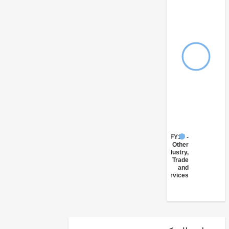
FY17 -
Other
Industry,
Trade
and
Services