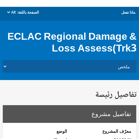
ل
الصفحة باللغة:
AR
dropdown
ECLAC Regional Damag
Loss Assess(T
يل رئيسة
صيل مشروع
ف المشروع
الوضع