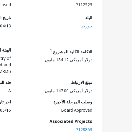
Closed
P112523
البلد
تاريخ ا
جورجيا
04/13
1
الهيئة 
التكلفة الكلية للمشروع
try of
دولار أمريكي 184.12 مليون
nt and
DMRDI)
مبلغ الارتباط
فئة الت
دولار أمريكي 147.00 مليون
A
وصلت المرحلة الأخيرة
اخر تا
05/16
Board Approved
Associated Projects
P128863