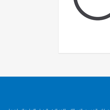
بياناتي الشخصية، بالقدر اللازم، للاشتراك في النشرات الإخبارية التي اخترتها.