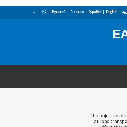
بية
English
Español
Français
Русский
中文
E
The objective of 
of road transpo