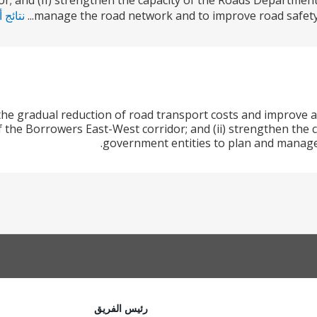
or; and (II) strengthen the capacity of the Roads Departmen
manage the road network and to improve road safety. 
نتائج 
 to the gradual reduction of road transport costs and improve 
of the Borrowers East-West corridor; and (ii) strengthen the
government entities to plan and manage
رئيس الفريق