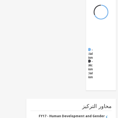
FY17 -
Social
Protection
FY17 -
Public
Administration
- Social
Protection
ور التركيز
FY17 - Human Development and Gender