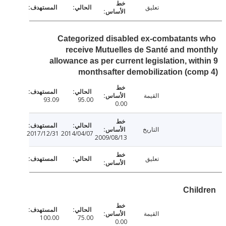
تعليق
Categorized disabled ex-combatants
receive Mutuelles de Santé and mo
allowance as per current legislation, wit
monthsafter demobilization (co
القيمة
93.09
95.00
0.00
التاريخ
2017/12/31
2014/04/07
2009/08/13
تعليق
Chil
القيمة
100.00
75.00
0.00