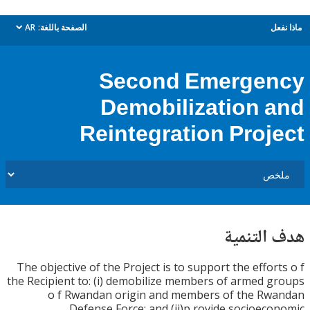
ل
الصفحة باللغة:
AR
dropdown
Second Emerge
Demobilization 
Reintegration Proj
التنمية
The objective of the Project is to support the effor
the Recipient to: (i) demobilize members of armed 
o f Rwandan origin and members of the Rw
Defense Force; and (ii)p rovide socioec