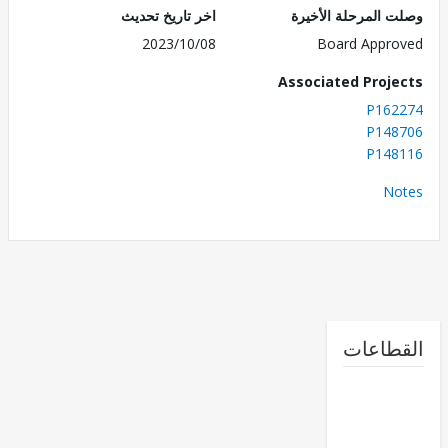
 المرحلة الأخيرة
اخر تاريخ تحديث
2023/10/08
Board Appr
Associated Proj
P162
P148
P148
No
طاعات