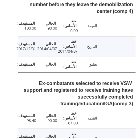
number before they leave the demobiliz
center (co
القيمة
100.00
90.00
0.00
التاريخ
2017/12/31
2014/04/07
2014/04/07
تعليق
Ex-combatants selected to receive
support and registered to receive training
successfully comp
training/education/IGA(co
القيمة
98.40
90.00
67.00