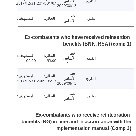
التاريخ
2017/12/31
2014/04/07
2009/08/13
تعليق
Ex-combatants who have received reinser
benefits (BNK, RSA) (co
القيمة
100.00
95.00
90.00
التاريخ
2017/12/31
2009/08/13
2009/08/13
تعليق
Ex-combatants who receive reintegra
benefits (RG) in time and in accordance wit
implementation manual (Com