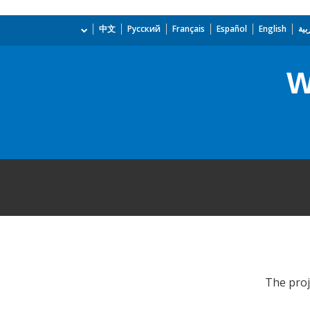
بية
English
Español
Français
Русский
中文
W
The proje