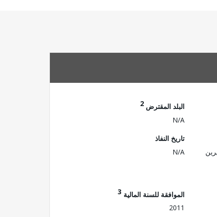
2
البلد المقترض
N/A
تاريخ النفاذ
رين
N/A
3
الموافقة للسنة المالية
2011