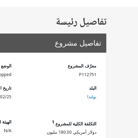
تفاصيل رئيسة
تفاصيل مشروع
معرّف المشروع
الوضع
opped
P112751
البلد
تاريخ ا
بولندا
02/25
1
الهيئة 
التكلفة الكلية للمشروع
N/A
دولار أمريكي 180.00 مليون