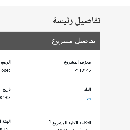
تفاصيل رئيسة
تفاصيل مشروع
معرّف المشروع
الوضع
Closed
P113145
البلد
تاريخ ا
بنن
04/03
1
الهيئة 
التكلفة الكلية للمشروع
ERHAU