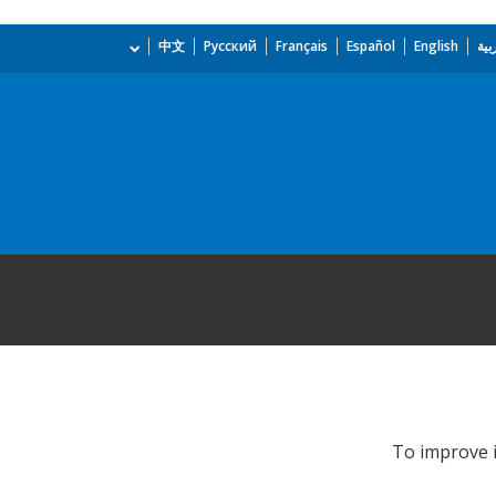
بية
English
Español
Français
Русский
中文
To improve i