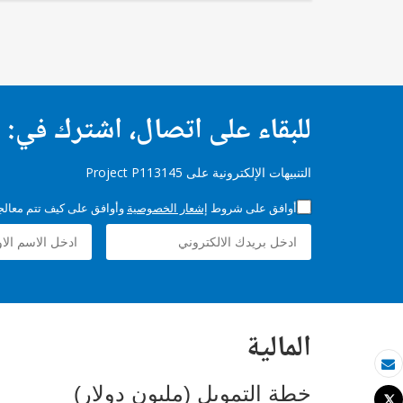
للبقاء على اتصال، اشترك في:
التنبيهات الإلكترونية على Project P113145
أوافق على شروط
إشعار الخصوصية
وأوافق على كيف تتم معالجة 
المالية
بريد الكتروني
خطة التمويل (مليون دولار)
Tweet