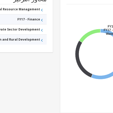
ral Resource Management
FY17 - Finance
FY1
ivate Sector Development
FY17 -
Wate
an and Rural Development