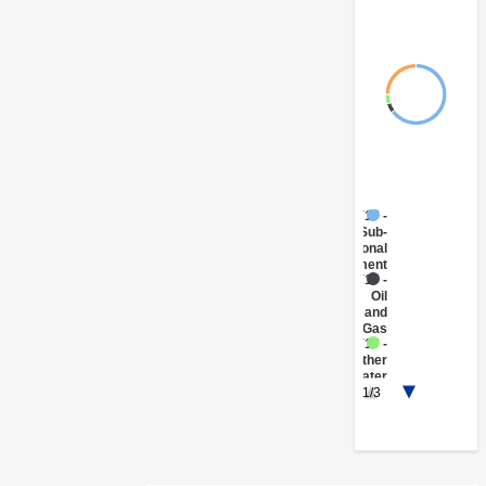
FY17 -
Sub-
National
Government
FY17 -
Oil
and
Gas
FY17 -
Other
Water
1/3
Supply,
Sanitation
and
Waste
Management
FY17 -