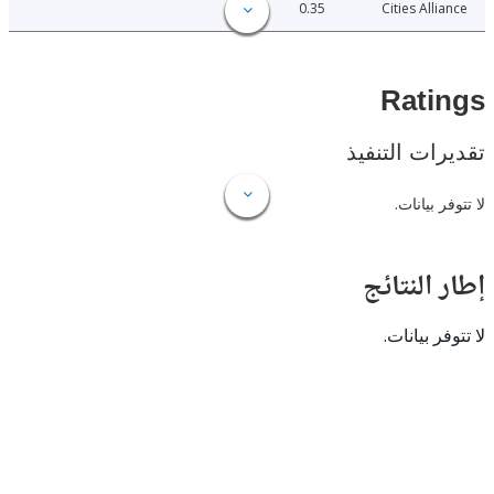
0.35
Cities All
Rat
ات التنفيذ
 بيانات.
النتائج
 بيانات.