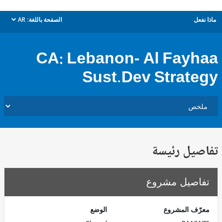
ل
الصفحة باللغة:
AR
dropdown
CA: Lebanon- Al Fay
Sust.Dev Strat
يل رئيسة
صيل مشروع
ف المشروع
الوضع