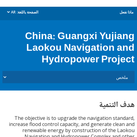
ل
الصفحة باللغة:
AR
dropdown
China: Guangxi Yuji
Laokou Navigation 
Hydropower Proj
التنمية
The objective is to upgrade the navigation sta
increase flood control capacity, and generate cle
renewable energy by construction of the 
Navigation and Hydropower Complex and 