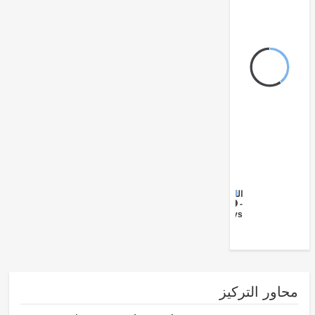
الكهرباء
FY17 -
Ports/Waterways
ور التركيز