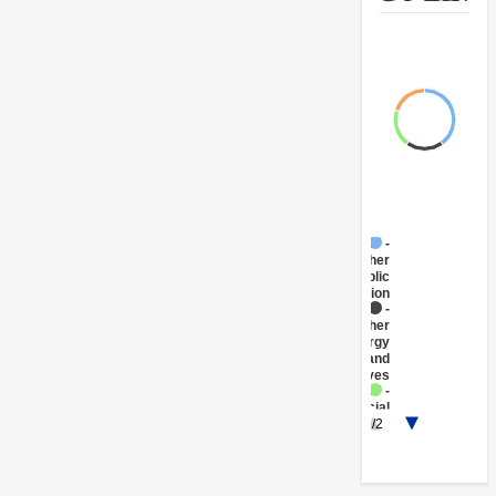
FY17 -
Other
Public
Administration
FY17 -
Other
Energy
and
Extractives
FY17 -
Social
1/2
Protection
FY17 -
Other
Industry,
Trade