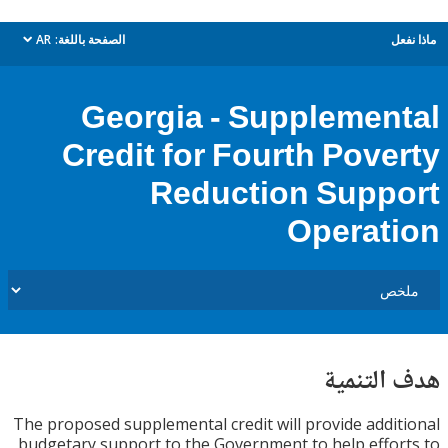
ل
الصفحة باللغة:
AR
dropdown
Georgia - Supplemen
Credit for Fourth Pove
Reduction Supp
Operat
التنمية
The proposed supplemental credit will provide addi
budgetary support to the Government to help effo