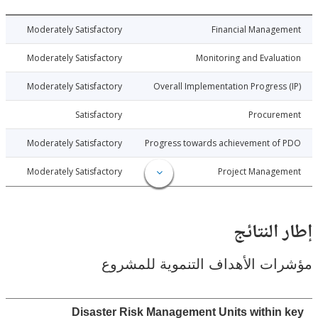
015-06-01
Moderately Satisfactory
Financial Manage
015-06-01
Moderately Satisfactory
Monitoring and Evalu
015-06-01
Moderately Satisfactory
Overall Implementation Progress
015-06-01
Satisfactory
Procure
015-06-01
Moderately Satisfactory
Progress towards achievement of
015-06-01
Moderately Satisfactory
Project Manage
النتائج
ت الأهداف التنموية للمشروع
Disaster Risk Management Units within