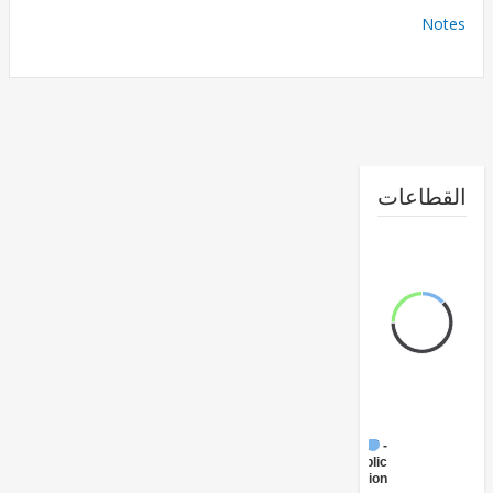
No
طاعات
FY17 -
Public
Administration