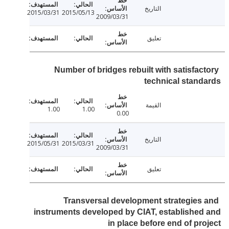
التاريخ
2015/03/31
2015/05/13
2009/03/31
تعليق
Number of bridges rebuilt with satisfac
technical stan
القيمة
1.00
1.00
0.00
التاريخ
2015/05/31
2015/03/31
2009/03/31
تعليق
Transversal development strategies
instruments developed by CIAT, establishe
in place before end of pr