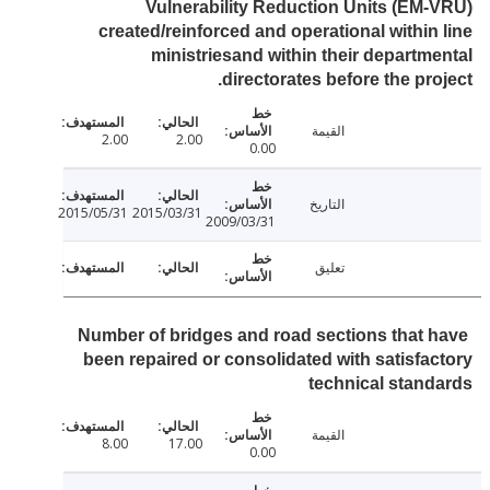
Vulnerability Reduction Units (EM
created/reinforced and operational within
ministriesand within their departm
directorates before the pro
القيمة
2.00
2.00
0.00
التاريخ
2015/05/31
2015/03/31
2009/03/31
تعليق
Number of bridges and road sections that 
been repaired or consolidated with satisfa
technical stan
القيمة
8.00
17.00
0.00