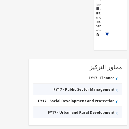
-
Transportation
FY17 -
Rural
and
Inter-
Urban
Roads
1/3
FY17 -
Public
Administration
- Water,
Sanitation and
Waste
Management
ور التركيز
FY17 - Finance
FY17 - Public Sector Management
FY17 - Social Development and Protection
FY17 - Urban and Rural Development