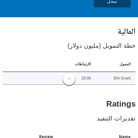
سجل
ية
لتمويل (مليون دولار)
ل
الارتباطات
20.00
IDA 
Rat
ات التنفيذ
Date
Review
N