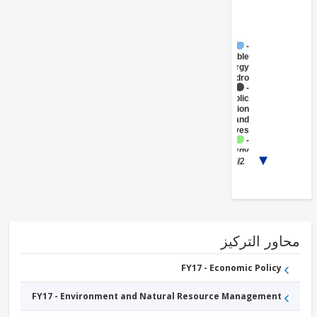
FY17 -
Renewable
Energy
Hydro
FY17 -
Public
Administration
- Energy and
Extractives
FY17 -
Energy
1/2
Transmission
and
Distribution
ور التركيز
FY17 - Economic Policy
FY17 - Environment and Natural Resource Management