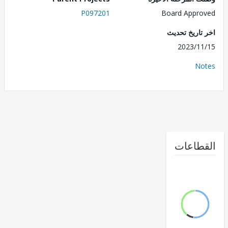
P097201
Board Appr
تاريخ تحديث
2023/1
No
طاعات