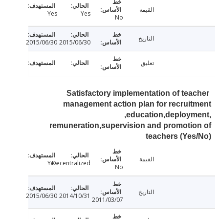
القيمة
Yes
Yes
No
التاريخ
2015/06/30
2015/06/30
تعليق
Satisfactory implementation of tea
management action plan for recrui
,education,deploy
remuneration,supervision and promoti
teachers (Ye
القيمة
Yes
Decentralized
No
التاريخ
2015/06/30
2014/10/31
2011/03/07