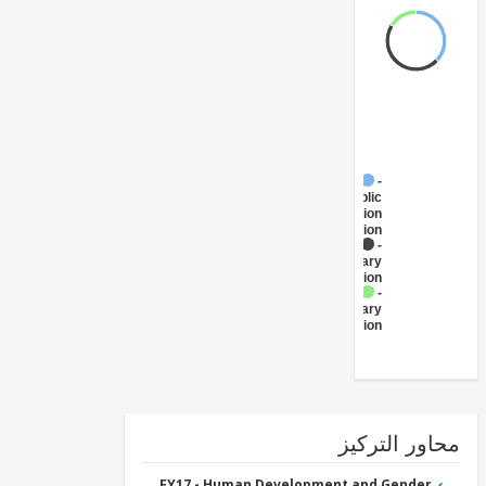
FY17 -
Public
Administration
- Education
FY17 -
Primary
Education
FY17 -
Secondary
Education
ور التركيز
FY17 - Human Development and Gender