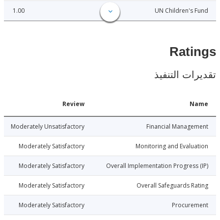
1.00
UN Children's
Rat
ات التنفيذ
Date
Review
N
5-06-26
Moderately Unsatisfactory
Financial Manage
5-06-26
Moderately Satisfactory
Monitoring and Evalu
5-06-26
Moderately Satisfactory
Overall Implementation Progress
5-06-26
Moderately Satisfactory
Overall Safeguards R
5-06-26
Moderately Satisfactory
Procure