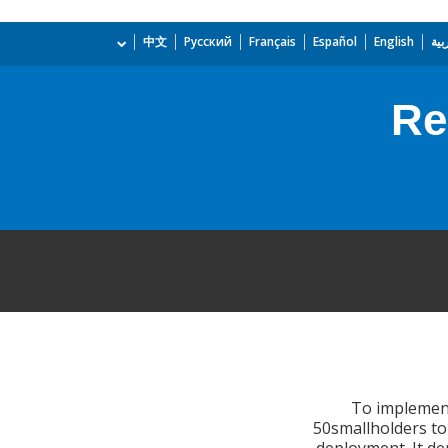
بية
English
Español
Français
Русский
中文
Re
To implement 
50smallholders to 