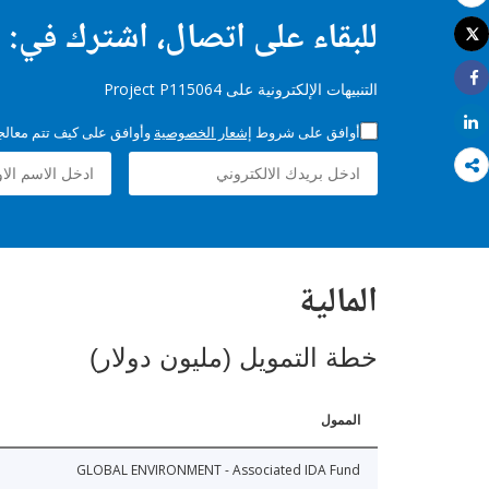
بريد الكتروني
للبقاء على اتصال، اشترك في:
Tweet
طباعة
التنبيهات الإلكترونية على Project P115064
Share
Share
أوافق على شروط
إشعار الخصوصية
وأوافق على كيف تتم معالجة 
المالية
خطة التمويل (مليون دولار)
الممول
GLOBAL ENVIRONMENT - Associated IDA Fund