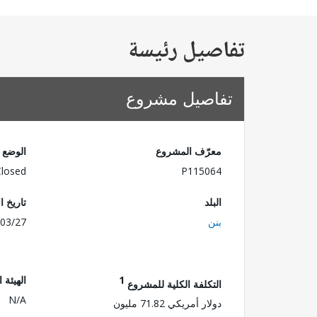
تفاصيل رئيسة
تفاصيل مشروع
معرّف المشروع
الوضع
Closed
P115064
البلد
تاريخ ا
بنن
03/27
1
الهيئة 
التكلفة الكلية للمشروع
N/A
دولار أمريكي 71.82 مليون