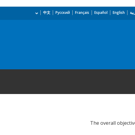
بية
English
Español
Français
Русский
中文
The overall objectiv