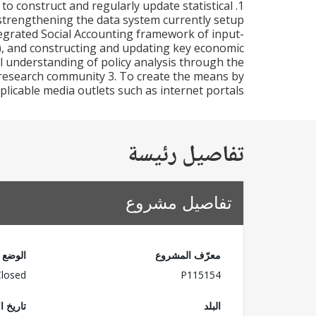
 to construct and regularly update statistical
by strengthening the data system currently setup
tegrated Social Accounting framework of input-
M), and constructing and updating key economic
al understanding of policy analysis through the
e research community 3. To create the means by
licable media outlets such as internet portals
تفاصيل رئيسة
تفاصيل مشروع
معرّف المشروع
الوضع
Closed
P115154
البلد
تاريخ ا