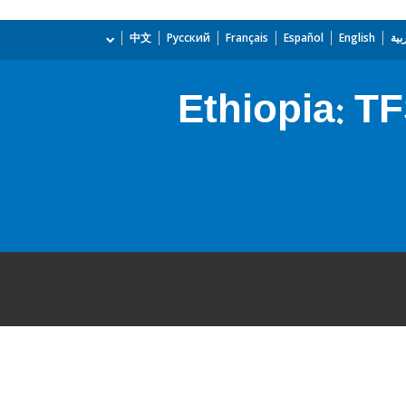
بية
English
Español
Français
Русский
中文
Ethiopia: 