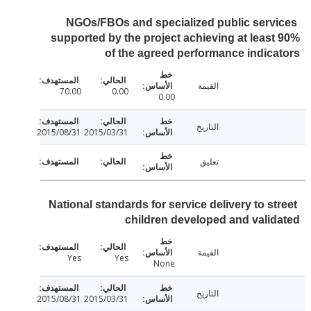
NGOs/FBOs and specialized public serv
supported by the project achieving at leas
of the agreed performance indic
القيمة
70.00
0.00
0.00
التاريخ
2015/08/31
2015/03/31
تعليق
National standards for service delivery to st
children developed and vali
القيمة
Yes
Yes
None
التاريخ
2015/08/31
2015/03/31