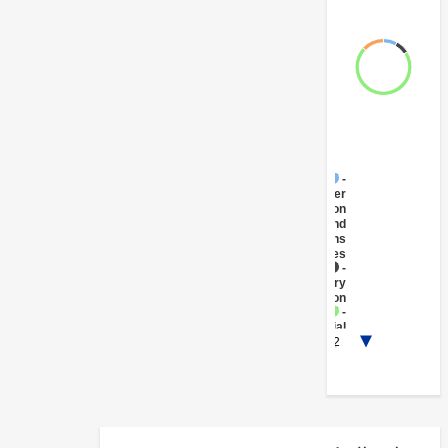
FY17 -
Other
Information
and
Communications
Technologies
FY17 -
Primary
Education
FY17 -
Social
1/2
Protection
FY17 -
Public
Administration
- Social
Protection