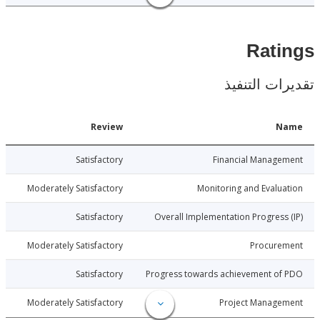
Rat
ات التنفيذ
Date
Review
N
015-06-10
Satisfactory
Financial Manage
015-06-10
Moderately Satisfactory
Monitoring and Evalu
015-06-10
Satisfactory
Overall Implementation Progress
015-06-10
Moderately Satisfactory
Procure
015-06-10
Satisfactory
Progress towards achievement of
015-06-10
Moderately Satisfactory
Project Manage