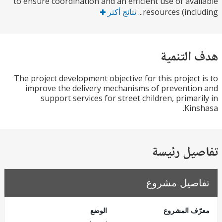
to ensure coordination and an efficient use of ava
resources (inclu
نتائج أكثر
التنمية
The project development objective for this project
improve the delivery mechanisms of preventi
support services for street children, primar
Kin
يل رئيسة
صيل مشروع
ف المشروع
الوضع