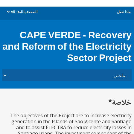
ل
الصفحة باللغة:
AR
dropdown
CAPE VERDE - Recov
and Reform of the Electric
Sector Proj
ة*
The objectives of the Project are to increase elect
generation in the Islands of Sao Vicente and Sa
and to assist ELECTRA to reduce electricity los
Santiago Island. The investment component 