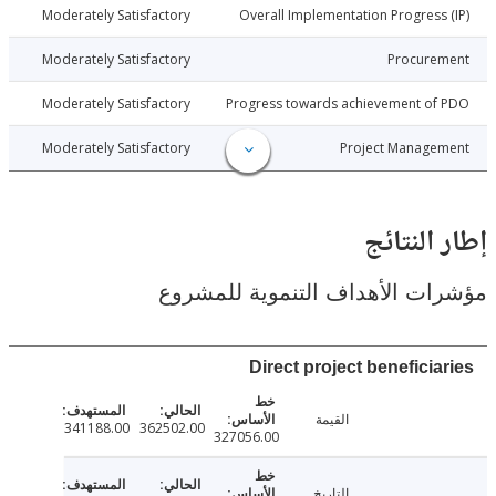
7-10-23
Moderately Satisfactory
Overall Implementation Progress
7-10-23
Moderately Satisfactory
Procure
7-10-23
Moderately Satisfactory
Progress towards achievement of
7-10-23
Moderately Satisfactory
Project Manage
النتائج
ت الأهداف التنموية للمشروع
Direct project beneficia
القيمة
341188.00
362502.00
327056.00
التاريخ