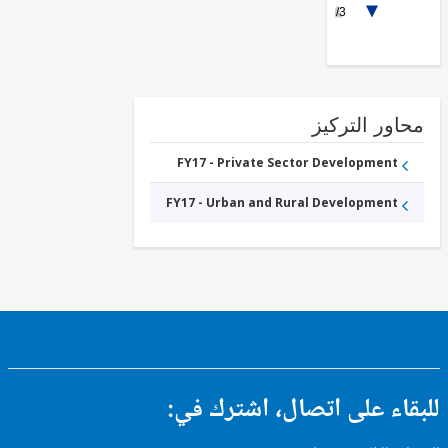
1/3
Energy
Transmission
and
Distribution
FY17 -
Other
Energy
and
ور التركيز
Extractives
FY17 -
Water
FY17 - Private Sector Development
Supply
FY17 - Urban and Rural Development
ء على اتصال، اشترك في: