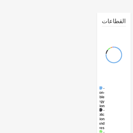
طاعات
FY17 -
Non-
Renewable
Energy
Generation
FY17 -
Public
Administration
- Energy and
Extractives
FY17 -