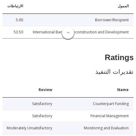
ل
الارتباطات
5.00
Borrower/Reci
53.50
International Bank for Reconstruction and Develo
Rat
ات التنفيذ
Date
Review
N
7-10-23
Satisfactory
Counterpart Fu
7-10-23
Satisfactory
Financial Manage
7-10-23
Moderately Unsatisfactory
Monitoring and Evalu