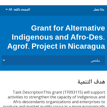
ل
الصفحة باللغة:
AR
dropdown
Grant for Alternat
Indigenous and Afro-D
Agrof. Project in Nicara
التنمية
Task DescriptionThis grant (TF093115) will s
activities to strengthen the capacity of Indigeno
Afro-descendants organizations and enterpri
produce and market quality cocoa in a more econom