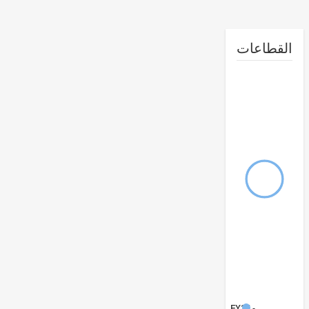
طاعات
FY17 -