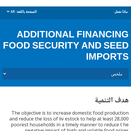
ل
الصفحة باللغة:
AR
dropdown
ADDITIONAL FINANC
FOOD SECURITY AND S
IMPOR
التنمية
The objective is to increase domestic food prod
and reduce the loss of liv estock to help at least 
poorest households in a timely manner to reduc
negative impact of high and volatile food p