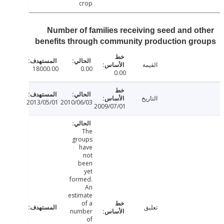
crop
Number of families receiving seed and o
benefits through community production g
القيمة
18000.00
0.00
0.00
التاريخ
2013/05/01
2010/06/03
2009/07/01
The
groups
have
not
been
yet
formed.
An
estimate
of a
تعليق
number
of