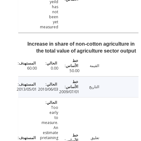
yeild
has
not
been
yet
measured
Increase in share of non-cotton agricultur
the total value of agriculture sector o
القيمة
60.00
0.00
50.00
التاريخ
2013/05/01
2010/06/03
2009/07/01
Too
early
to
measure.
An
estimate
تعليق
pretaining