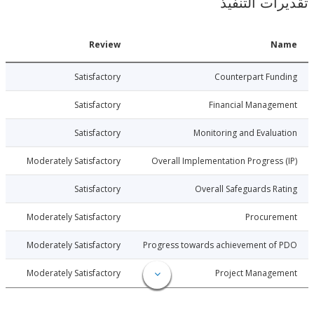
ات التنفيذ
Date
Review
N
013-05-16
Satisfactory
Counterpart Fu
013-05-16
Satisfactory
Financial Manage
013-05-16
Satisfactory
Monitoring and Evalu
013-05-16
Moderately Satisfactory
Overall Implementation Progress
013-05-16
Satisfactory
Overall Safeguards R
013-05-16
Moderately Satisfactory
Procure
013-05-16
Moderately Satisfactory
Progress towards achievement of
013-05-16
Moderately Satisfactory
Project Manage