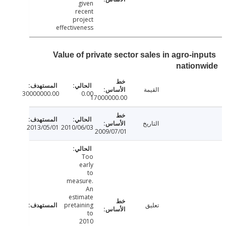
given
recent
project
effectiveness
Value of private sector sales in agro-in
nation
القيمة
30000000.00
0.00
17000000.00
التاريخ
2013/05/01
2010/06/03
2009/07/01
Too
early
to
measure.
An
estimate
تعليق
pretaining
to
2010