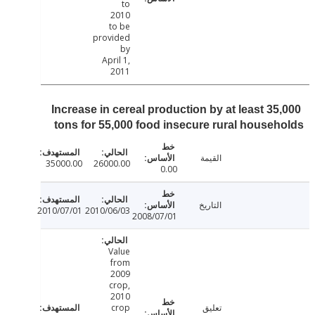
to
2010
to be
provided
by
April 1,
2011
Increase in cereal production by at least 35
tons for 55,000 food insecure rural house
القيمة
35000.00
26000.00
0.00
التاريخ
2010/07/01
2010/06/03
2008/07/01
Value
from
2009
crop,
2010
تعليق
crop