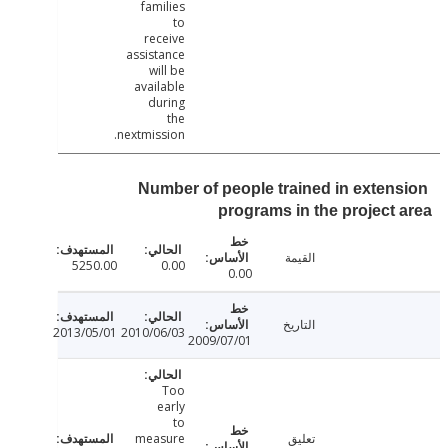
families
to
receive
assistance
will be
available
during
the
nextmission.
Number of people trained in exten
programs in the project
القيمة
5250.00
0.00
0.00
التاريخ
2013/05/01
2010/06/03
2009/07/01
Too
early
to
تعليق
measure