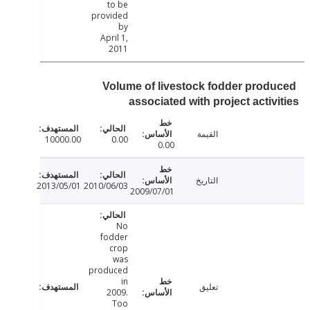
to be
provided
by
April 1,
2011
Volume of livestock fodder prod
associated with project activ
القيمة
10000.00
0.00
0.00
التاريخ
2013/05/01
2010/06/03
2009/07/01
No
fodder
crop
was
produced
in
تعليق
2009.
Too