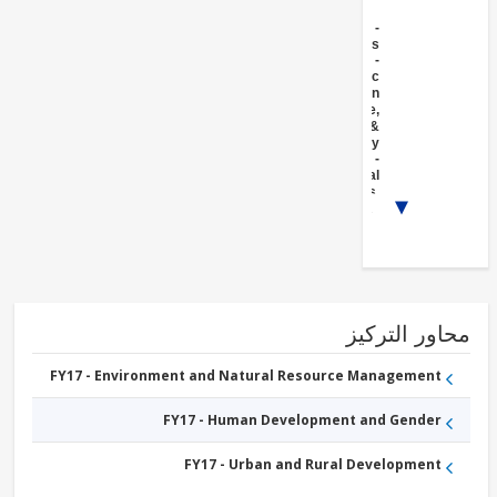
FY17 -
Crops
FY17 -
Public
Administration
- Agriculture,
Fishing &
Forestry
FY17 -
Agricultural
markets,
1/2
commercialization
and agri-business
ور التركيز
FY17 - Environment and Natural Resource Management
FY17 - Human Development and Gender
FY17 - Urban and Rural Development