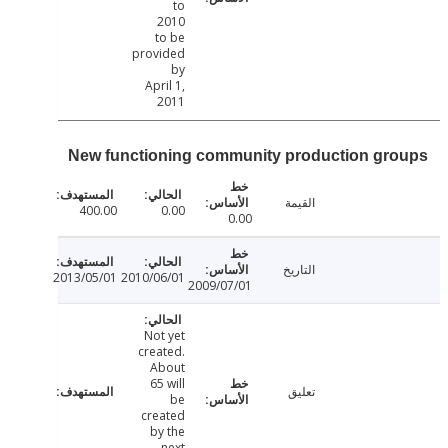
to
2010
to be
provided
by
April 1,
2011
New functioning community production gr
القيمة
400.00
0.00
0.00
التاريخ
2013/05/01
2010/06/01
2009/07/01
Not yet
created.
About
65 will
تعليق
be
created
by the
next