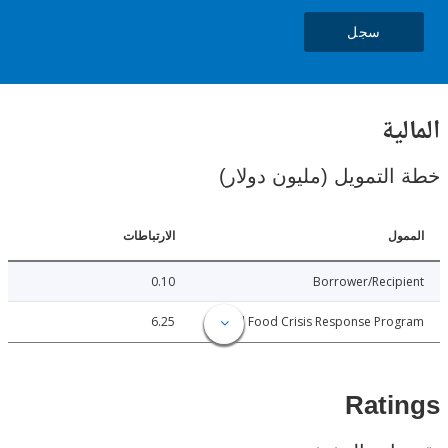
سجل
ية
لتمويل (مليون دولار)
ل
الارتباطات
0.10
Borrower/Reci
6.25
Global Food Crisis Response Pr
Rat