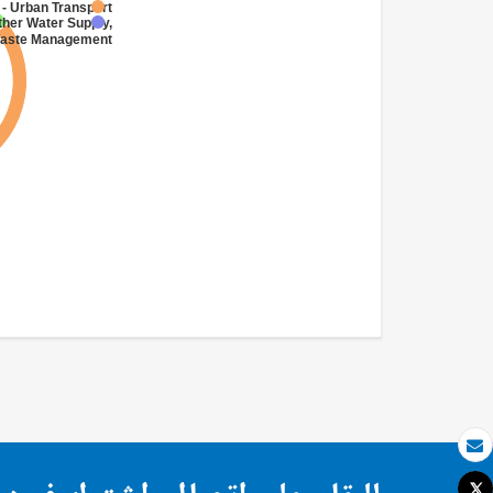
- Urban Transport
ther Water Supply,
 Waste Management
بريد الكتروني
Tweet