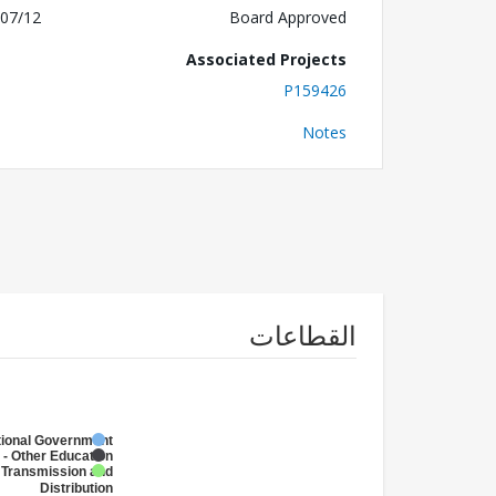
07/12
Board Approved
Associated Projects
P159426
Notes
القطاعات
tional Government
 - Other Education
 Transmission and
Distribution