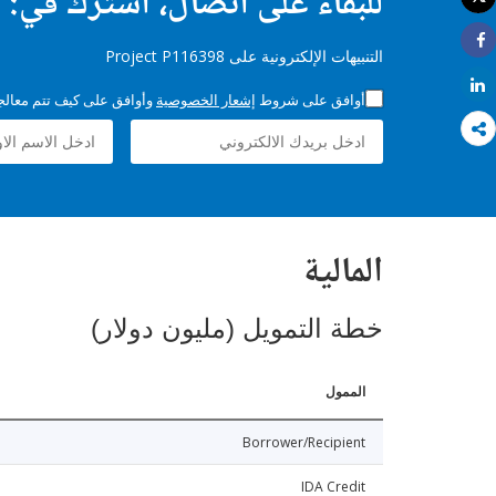
للبقاء على اتصال، اشترك في:
طباعة
التنبيهات الإلكترونية على Project P116398
Share
Share
أوافق على شروط
إشعار الخصوصية
وأوافق على كيف تتم معالجة 
المالية
خطة التمويل (مليون دولار)
الممول
Borrower/Recipient
IDA Credit