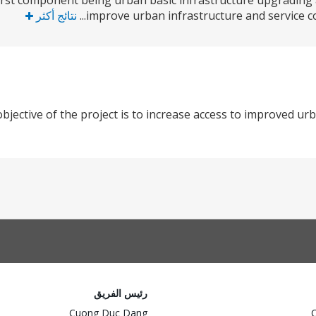
 first component being urban basic infrastructure upgrading
improve urban infrastructure and service con
نتائج أكثر
jective of the project is to increase access to improved urb
رئيس الفريق
Cuong Duc Dang