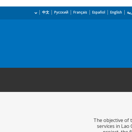
بية
English
Español
Français
Русский
中文
The objective of 
services in Lao 