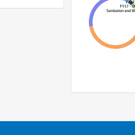
FY17 
FY17 - O
Sanitation and